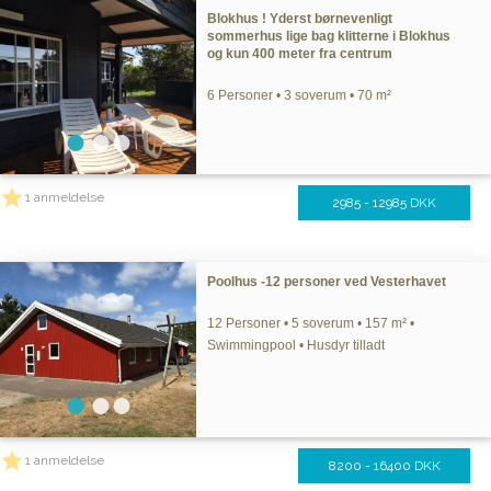
Blokhus ! Yderst børnevenligt
sommerhus lige bag klitterne i Blokhus
og kun 400 meter fra centrum
6 Personer • 3 soverum • 70 m²
1 anmeldelse
2985 - 12985 DKK
Poolhus -12 personer ved Vesterhavet
12 Personer • 5 soverum • 157 m² •
Swimmingpool • Husdyr tilladt
1 anmeldelse
8200 - 16400 DKK