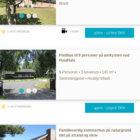
tilladt
1 anmeldelse
Video
5700 - 12700 DKK
Poolhus til 9 personer på østkysten ved
Hou/Hals
9 Personer • 3 soverum • 145 m² •
Swimmingpool • Husdyr tilladt
2 anmeldelser
4500 - 12500 DKK
Familievenlig sommerhus på naturgrund
tæt på strand og skov