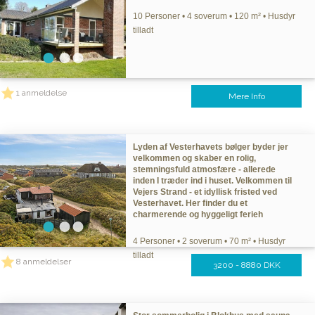
10 Personer • 4 soverum • 120 m² • Husdyr
tilladt
1 anmeldelse
Mere Info
Lyden af Vesterhavets bølger byder jer
velkommen og skaber en rolig,
stemningsfuld atmosfære - allerede
inden I træder ind i huset. Velkommen til
Vejers Strand - et idyllisk fristed ved
Vesterhavet. Her finder du et
charmerende og hyggeligt ferieh
4 Personer • 2 soverum • 70 m² • Husdyr
tilladt
8 anmeldelser
3200 - 8880 DKK