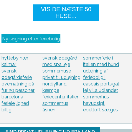
VIS DE NÆSTE 50
HUSE...
Ny søgning efter feriebolig
hytteby nær
svensk ødegård
sommerferie i
kalmar
med spa leje
italien med hund
svensk
sommerhuse
udlejning af
ødegårdsferie
privat til udlejning
feriebolig i
overnatning på
nordjylland
cascais portugal
fur 20 personer
kæmpe
lej villa udlandet
barcelona
feriecenter italien
sommerhus
ferielejlighed
sommerhus
havudsigt
billig
åsnen
ebeltoft sælges