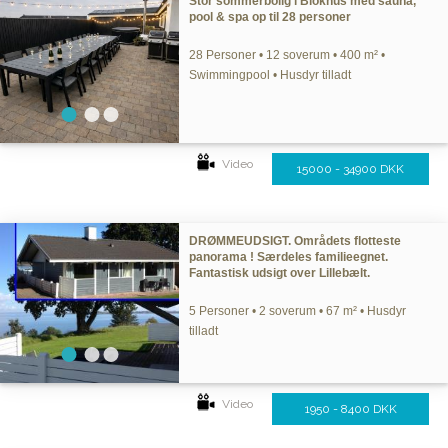
Stor sommerbolig i Blokhus med sauna,
pool & spa op til 28 personer
28 Personer • 12 soverum • 400 m² •
Swimmingpool • Husdyr tilladt
Video
15000 - 34900 DKK
DRØMMEUDSIGT. Områdets flotteste
panorama ! Særdeles familieegnet.
Fantastisk udsigt over Lillebælt.
5 Personer • 2 soverum • 67 m² • Husdyr
tilladt
Video
1950 - 8400 DKK