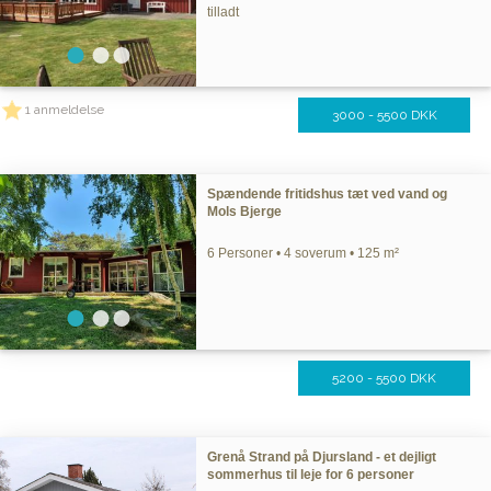
tilladt
1 anmeldelse
3000 - 5500 DKK
Spændende fritidshus tæt ved vand og
Mols Bjerge
6 Personer • 4 soverum • 125 m²
5200 - 5500 DKK
Grenå Strand på Djursland - et dejligt
sommerhus til leje for 6 personer