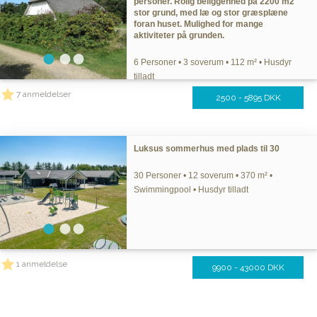
personer. Rolig beliggenhed på 2200 m2
stor grund, med læ og stor græsplæne
foran huset. Mulighed for mange
aktiviteter på grunden.
6 Personer • 3 soverum • 112 m² • Husdyr
tilladt
7 anmeldelser
2500 - 5895 DKK
Luksus sommerhus med plads til 30
30 Personer • 12 soverum • 370 m² •
Swimmingpool • Husdyr tilladt
1 anmeldelse
9900 - 43000 DKK