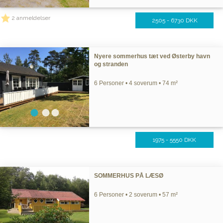
2 anmeldelser
2505 - 6730 DKK
Nyere sommerhus tæt ved Østerby havn
og stranden
6 Personer • 4 soverum • 74 m²
1975 - 5550 DKK
SOMMERHUS PÅ LÆSØ
6 Personer • 2 soverum • 57 m²