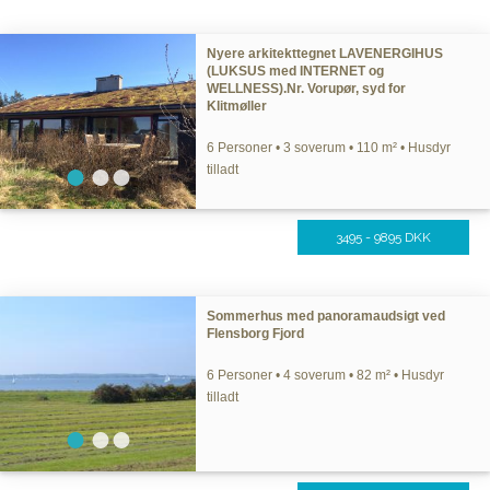
Nyere arkitekttegnet LAVENERGIHUS
(LUKSUS med INTERNET og
WELLNESS).Nr. Vorupør, syd for
Klitmøller
6 Personer • 3 soverum • 110 m² • Husdyr
tilladt
3495 - 9895 DKK
Sommerhus med panoramaudsigt ved
Flensborg Fjord
6 Personer • 4 soverum • 82 m² • Husdyr
tilladt