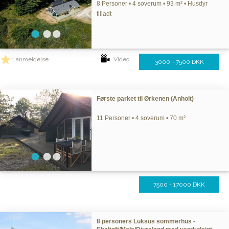
8 Personer • 4 soverum • 93 m² • Husdyr
tilladt
1 anmeldelse
Video
3000 - 7500 DKK
Første parket til Ørkenen (Anholt)
11 Personer • 4 soverum • 70 m²
7500 - 17000 DKK
8 personers Luksus sommerhus -