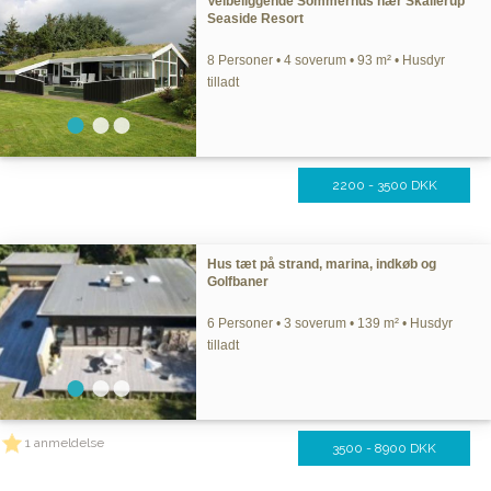
Velbeliggende Sommerhus nær Skallerup
Seaside Resort
8 Personer • 4 soverum • 93 m² • Husdyr
tilladt
2200 - 3500 DKK
Hus tæt på strand, marina, indkøb og
Golfbaner
6 Personer • 3 soverum • 139 m² • Husdyr
tilladt
1 anmeldelse
3500 - 8900 DKK