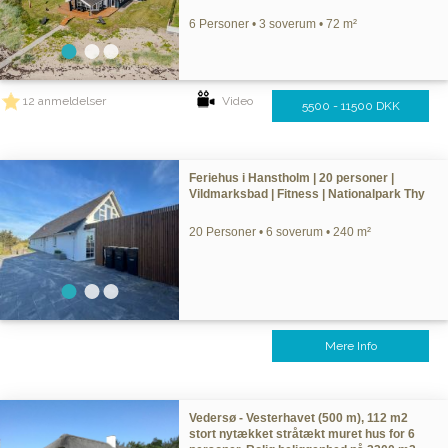
6 Personer • 3 soverum • 72 m²
12 anmeldelser
Video
5500 - 11500 DKK
Feriehus i Hanstholm | 20 personer |
Vildmarksbad | Fitness | Nationalpark Thy
20 Personer • 6 soverum • 240 m²
Mere Info
Vedersø - Vesterhavet (500 m), 112 m2
stort nytækket stråtækt muret hus for 6