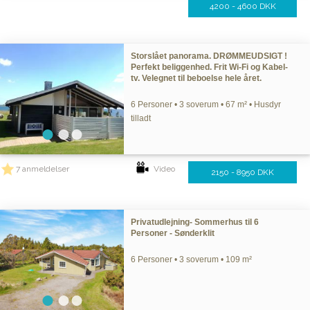
4200 - 4600 DKK
Storslået panorama. DRØMMEUDSIGT !
Perfekt beliggenhed. Frit Wi-Fi og Kabel-
tv. Velegnet til beboelse hele året.
6 Personer • 3 soverum • 67 m² • Husdyr
tilladt
7 anmeldelser
Video
2150 - 8950 DKK
Privatudlejning- Sommerhus til 6
Personer - Sønderklit
6 Personer • 3 soverum • 109 m²