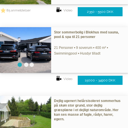
85 anmeldelser
Video
2350 - 5500 DKK
Stor sommerbolig i Blokhus med sauna,
pool & spa til 21 personer
21 Personer • 9 soverum • 400 m² •
Swimmingpool • Husdyr tilladt
Video
15000 - 34900 DKK
Dejlig ugenert helårsisoleret sommerhus
på skøn stor grund, stor dejlig
græsplæne i et dejligt naturområde. Her
kan ses masse af fugle, rådyr, harer,
egern.