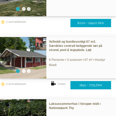
2 anmeldelser
8200 - 16400 DKK
Velholdt og familievenligt 67 m2.
Særdeles centralt beliggende tæt på
strand, pool & legeplads. Løjt
6 Personer • 3 soverum • 67 m² • Husdyr
tilladt
2 anmeldelser
Video
1850 - 7775 DKK
Luksussommerhus i Vorupør midt i
Nationalpark Thy