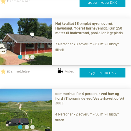
2 anmeldelser
4000 - 7000 DKK
Høj kvalitet ! Komplet nyrenoveret.
Havudsigt. Yderst børnevenligt. Kun 150
meter til badestrand, pool eller legeplads
7 Personer • 3 soverum • 67 m² • Husdyr
tilladt
19 anmeldelser
Video
1950 - 8400 DKK
sommerhus for 4 personer ved hav og
fjord i Thorsminde ved Vesterhavet opført
2003
4 Personer • 2 soverum • 50 m² • Husdyr
tilladt