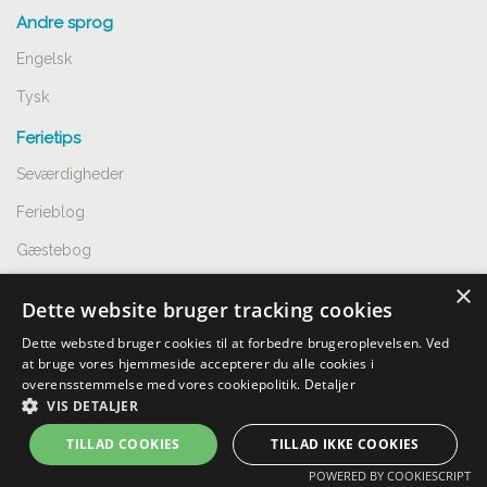
Andre sprog
Engelsk
Tysk
Ferietips
Seværdigheder
Ferieblog
Gæstebog
×
Kundeservice
Dette website bruger tracking cookies
Spørgsmål og svar
Dette websted bruger cookies til at forbedre brugeroplevelsen. Ved
at bruge vores hjemmeside accepterer du alle cookies i
Opret annnoce
overensstemmelse med vores cookiepolitik.
Detaljer
VIS DETALJER
Handelsbetingelser
TILLAD COOKIES
TILLAD IKKE COOKIES
Undgå snyd
POWERED BY COOKIESCRIPT