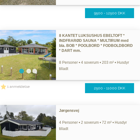
9500 - 12500 DKK
8 KANTET LUKSUSHUS EBELTOFT *
INDFRARØD SAUNA * MULTIRUM med
bla. BOB * POOLBORD * FODBOLDBORD
* DART mm.
8 Personer • 4 soverum • 203 m² • Husdyr
tilladt
1 anmeldelse
2500 - 11000 DKK
Jørgensvej
4 Personer • 2 soverum • 72 m² • Husdyr
tilladt