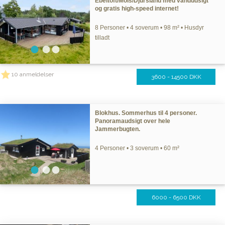
Ebeltoft/Mols/Djursland med vandudsigt
og gratis high-speed internet!
8 Personer • 4 soverum • 98 m² • Husdyr
tilladt
10 anmeldelser
3600 - 14500 DKK
Blokhus. Sommerhus til 4 personer.
Panoramaudsigt over hele
Jammerbugten.
4 Personer • 3 soverum • 60 m²
6000 - 6500 DKK