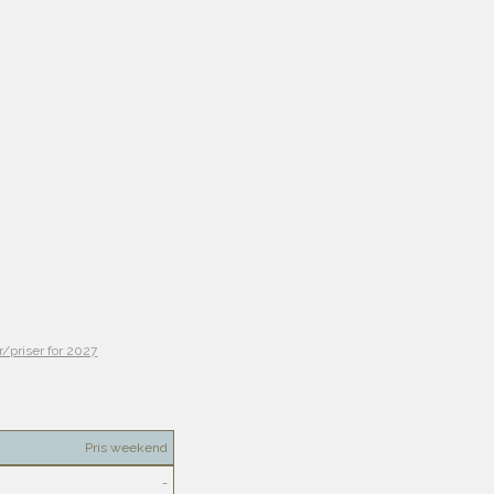
r/priser for 2027
Pris weekend
-