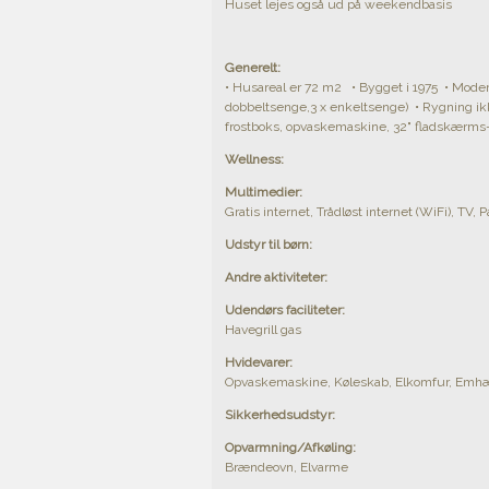
Huset lejes også ud på weekendbasis
Generelt:
• Husareal er 72 m2 • Bygget i 1975 • Modern
dobbeltsenge,3 x enkeltsenge) • Rygning ikk
frostboks, opvaskemaskine, 32" fladskærms-TV
Wellness:
Multimedier:
Gratis internet, Trådløst internet (WiFi), TV, 
Udstyr til børn:
Andre aktiviteter:
Udendørs faciliteter:
Havegrill gas
Hvidevarer:
Opvaskemaskine, Køleskab, Elkomfur, Emhæt
Sikkerhedsudstyr:
Opvarmning/Afkøling:
Brændeovn, Elvarme