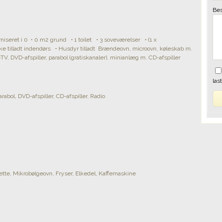
Bes
iseret i 0 • 0 m2 grund • 1 toilet • 3 soveværelser • (1 x
e tilladt indendørs • Husdyr tilladt Brændeovn, microovn, køleskab m.
, DVD-afspiller, parabol (gratiskanaler), minianlæg m. CD-afspiller
las
Parabol, DVD-afspiller, CD-afspiller, Radio
te, Mikrobølgeovn, Fryser, Elkedel, Kaffemaskine