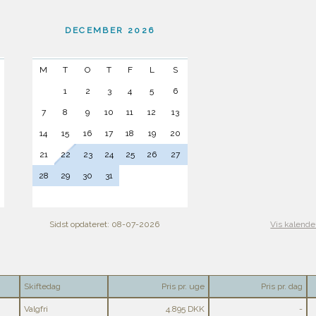
DECEMBER 2026
M
T
O
T
F
L
S
1
2
3
4
5
6
7
8
9
10
11
12
13
14
15
16
17
18
19
20
21
22
23
24
25
26
27
28
29
30
31
Sidst opdateret: 08-07-2026
Vis kalende
Skiftedag
Pris pr. uge
Pris pr. dag
Valgfri
4.895 DKK
-