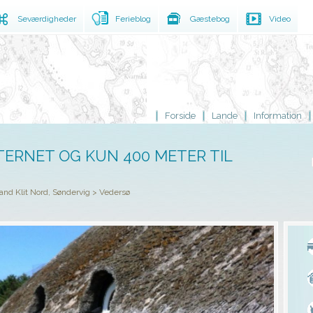
Seværdigheder
Ferieblog
Gæstebog
Video
Forside
Lande
Information
TERNET OG KUN 400 METER TIL
and Klit Nord, Søndervig
>
Vedersø