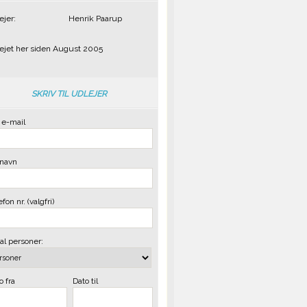
ejer:
Henrik Paarup
ejet her siden August 2005
SKRIV TIL UDLEJER
 e-mail
 navn
fon nr. (valgfri)
al personer:
o fra
Dato til