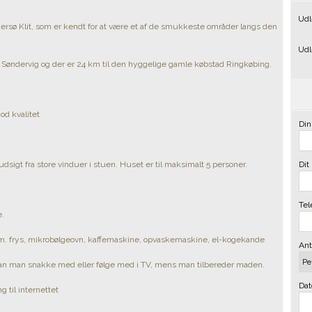
Udl
ersø Klit, som er kendt for at være et af de smukkeste områder langs den
Udl
r Søndervig og der er 24 km til den hyggelige gamle købstad Ringkøbing.
od kvalitet
Din
udsigt fra store vinduer i stuen. Huset er til maksimalt 5 personer.
Dit
Tele
e.
m. frys, mikrobølgeovn, kaffemaskine, opvaskemaskine, el-kogekande
Ant
man snakke med eller følge med i TV, mens man tilbereder maden.
Dat
 til internettet