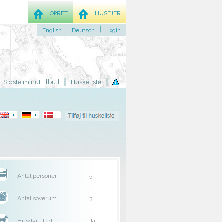
OPRET
HUSEJER
English
Deutsch
Login
Sidste minut tilbud
Huskeliste
Antal personer:
5
Antal soverum:
3
Husdyr tilladt:
Ja