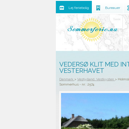
Lej feriebolig
Bureauer
VEDERSØ KLIT MED IN
VESTERHAVET
Danmark
>
Vestjylland, Vestkysten
>
Holmsl
Sommerhus - nr.: 2574