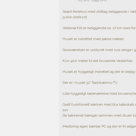
Ny pris :2995 DKK
Skønt feriehus med stråtag beliggende i Ved
jyske vestkyst.
Vedersø Klit er beliggende ca. 17 km nord fo
Huset er indrettet med pæne møbler
Soveværelser er udstyret med nye senge i g
Kun 400 meter til det brusende Vesterhav.
Huset er hyggeligt indrettet og der er dejlig 
Der er i huset 32" fladskærms-TV.
Lille hyggeligt badeværelse med brusenich
Godt funktionelt køkken med bl.a køleskab 
osv.
Da køkkenet hænger sammen med stuen kan 
Medbring egen bærbar PC og der er fri adgang