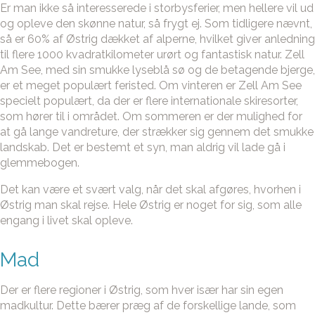
Er man ikke så interesserede i storbysferier, men hellere vil ud
og opleve den skønne natur, så frygt ej. Som tidligere nævnt,
så er 60% af Østrig dækket af alperne, hvilket giver anledning
til flere 1000 kvadratkilometer urørt og fantastisk natur. Zell
Am See, med sin smukke lyseblå sø og de betagende bjerge,
er et meget populært feristed. Om vinteren er Zell Am See
specielt populært, da der er flere internationale skiresorter,
som hører til i området. Om sommeren er der mulighed for
at gå lange vandreture, der strækker sig gennem det smukke
landskab. Det er bestemt et syn, man aldrig vil lade gå i
glemmebogen.
Det kan være et svært valg, når det skal afgøres, hvorhen i
Østrig man skal rejse. Hele Østrig er noget for sig, som alle
engang i livet skal opleve.
Mad
Der er flere regioner i Østrig, som hver især har sin egen
madkultur. Dette bærer præg af de forskellige lande, som