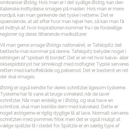
omkranser Østrig. Hvis man er i det sydlige Østrig, kan den
italienske indflydelse smages på maden. Hvis man er mere
nordpå, kan man genkende det tyske i retterne. Det er
spændende, at alt efter hvor man rejser hen, så kan man få
et indtryk af, hvor inspirationen kommer fra i de forskellige
regioner og deres tilhørende madkulturer.
Vil man gerne smage Østrigs nationalret, er Tafelspitz det
tætteste man kommer på denne. Tafelspitz betyder noget i
retningen af "spidsen til bordet". Det er en ret hvor kalve- eller
oksespidsbryst har simrekogt med rodfugter. Typisk serveres
retten med kartoffelbåde og peberrod. Det er bestemt en ret
der skal smages.
Østrig er også kendte for deres schnitzler, ligesom tyskerne.
Tyskerne har til vane at bruge svinekød, når de laver
schnitzler. Når man endelig er i Østrig, og skal have en
schnitzel, skal man bestille dem med kalvekød. Dette er
noget østrigerne er rigtig dygtige til at lave. Normalt serveres
schnitzlen med pommes friter, men det er også muligt at
vælge spätzle til i stedet for. Spätzle er en særlig type af