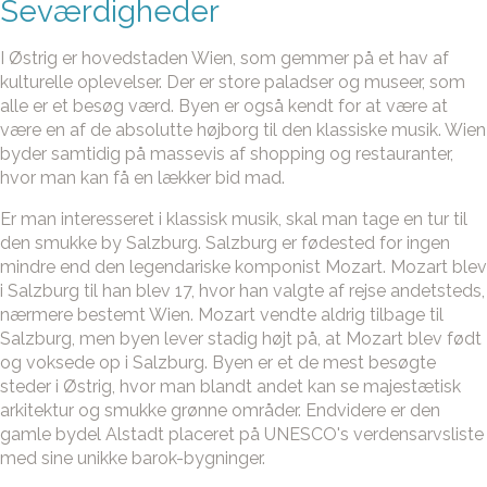
Seværdigheder
I Østrig er hovedstaden Wien, som gemmer på et hav af
kulturelle oplevelser. Der er store paladser og museer, som
alle er et besøg værd. Byen er også kendt for at være at
være en af de absolutte højborg til den klassiske musik. Wien
byder samtidig på massevis af shopping og restauranter,
hvor man kan få en lækker bid mad.
Er man interesseret i klassisk musik, skal man tage en tur til
den smukke by Salzburg. Salzburg er fødested for ingen
mindre end den legendariske komponist Mozart. Mozart blev
i Salzburg til han blev 17, hvor han valgte af rejse andetsteds,
nærmere bestemt Wien. Mozart vendte aldrig tilbage til
Salzburg, men byen lever stadig højt på, at Mozart blev født
og voksede op i Salzburg. Byen er et de mest besøgte
steder i Østrig, hvor man blandt andet kan se majestætisk
arkitektur og smukke grønne områder. Endvidere er den
gamle bydel Alstadt placeret på UNESCO's verdensarvsliste
med sine unikke barok-bygninger.