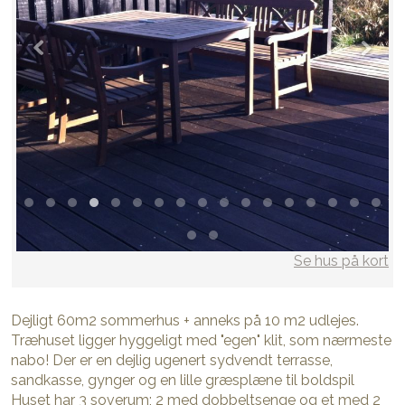
Se hus på kort
Dejligt 60m2 sommerhus + anneks på 10 m2 udlejes.
Træhuset ligger hyggeligt med "egen" klit, som nærmeste
nabo! Der er en dejlig ugenert sydvendt terrasse,
sandkasse, gynger og en lille græsplæne til boldspil
Huset har 3 soverum; 2 med dobbeltsenge og et med 2