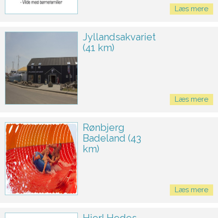
Læs mere
Jyllandsakvariet
(41 km)
Læs mere
Rønbjerg
Badeland (43
km)
Læs mere