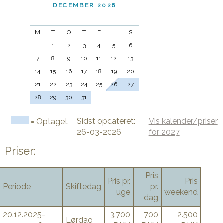
DECEMBER 2026
M
T
O
T
F
L
S
1
2
3
4
5
6
7
8
9
10
11
12
13
14
15
16
17
18
19
20
21
22
23
24
25
26
27
28
29
30
31
Sidst opdateret:
Vis kalender/priser
= Optaget
26-03-2026
for 2027
Priser:
Pris
Pris pr.
Pris
Periode
Skiftedag
pr.
uge
weekend
dag
20.12.2025-
3.700
700
2.500
Lørdag