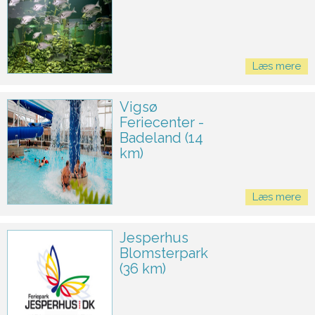
Læs mere
Vigsø
Feriecenter -
Badeland (14
km)
Læs mere
Jesperhus
Blomsterpark
(36 km)