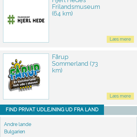
Hjerl Hedes
Frilandsmuseum
(64 km)
Læs mere
Fårup
Sommerland (73
km)
Læs mere
FIND PRIVAT UDLEJNING UD FRA LAND
Andre lande
Bulgarien