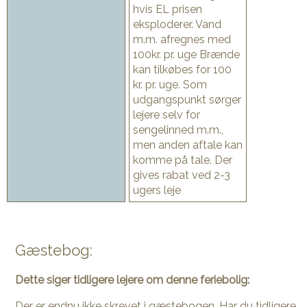
hvis EL prisen
eksploderer. Vand
m.m. afregnes med
100kr. pr. uge Brænde
kan tilkøbes for 100
kr. pr. uge. Som
udgangspunkt sørger
lejere selv for
sengelinned m.m.,
men anden aftale kan
komme på tale. Der
gives rabat ved 2-3
ugers leje
Gæstebog:
Dette siger tidligere lejere om denne feriebolig:
Der er endnu ikke skrevet i gæstebogen. Har du tidligere