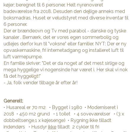
køjer; beregnet til 6 personer. Helt nyrenoveret
badeværelse fra 2018. Desuden den dejlige anneks med
boksmadras. Huset er veludstyret med diverse inventar til
6 personer.
Der er brændeovn og Tv med parabol - danske og tyske
kanaler . Bemærk, det er vores egen sommerbolig og
udlejes derfor kun til "voksne" eller familier. NYT: Der er ny
opvaskemaskine, fri internetadgang og installeret luft til
luft varmepumpe.
En familie skriver: "Det er da noget af det mest sirlige og
mega hyggelige vi nogensinde har været i. Her skal vi nok
få det hyggeligt!"
- Ja, folk vender tilbage år efter år!
Generelt:
• Husareal er 70 m2 • Bygget i 1980 • Moderniseret i
2018 • 450 m2 grund • 1 toilet • 4 soveværelser • (3 x
dobbeltsenge,1 x køjesenge) • Rygning ikke tilladt
indendørs • Husdyr
ikke
tilladt 2 cykler til fri