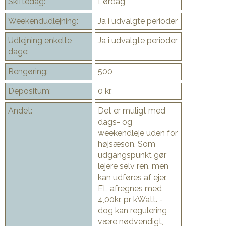
Skiftedag:
Lørdag
Weekendudlejning:
Ja i udvalgte perioder
Udlejning enkelte
Ja i udvalgte perioder
dage:
Rengøring:
500
Depositum:
0 kr.
Andet:
Det er muligt med
dags- og
weekendleje uden for
højsæson. Som
udgangspunkt gør
lejere selv ren, men
kan udføres af ejer.
EL afregnes med
4,00kr. pr kWatt. -
dog kan regulering
være nødvendigt,