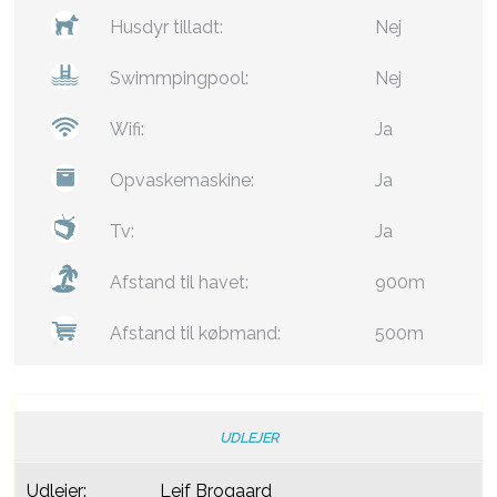
Husdyr tilladt:
Nej
Swimmpingpool:
Nej
Wifi:
Ja
Opvaskemaskine:
Ja
Tv:
Ja
Afstand til havet:
900m
Afstand til købmand:
500m
UDLEJER
Udlejer:
Lejf Brogaard