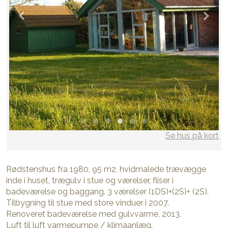
Se hus på kort
Rødstenshus fra 1980, 95 m2, hvidmalede trævægge
inde i huset, trægulv i stue og værelser, fliser i
badeværelse og baggang. 3 værelser (1DS)+(2S)+ (2S).
Tilbygning til stue med store vinduer i 2007.
Renoveret badeværelse med gulvvarme, 2013.
Luft til luft varmepumpe / klimaanlæg.