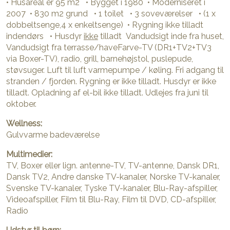
• Husareal er 95 m2 • Bygget i 1980 • Moderniseret i
2007 • 830 m2 grund • 1 toilet • 3 soveværelser • (1 x
dobbeltsenge,4 x enkeltsenge) • Rygning ikke tilladt
indendørs • Husdyr
ikke
tilladt Vandudsigt inde fra huset,
Vandudsigt fra terrasse/haveFarve-TV (DR1+TV2+TV3
via Boxer-TV), radio, grill, barnehøjstol, puslepude,
støvsuger. Luft til luft varmepumpe / køling. Fri adgang til
stranden / fjorden. Rygning er ikke tilladt. Husdyr er ikke
tilladt. Opladning af el-bil ikke tilladt. Udlejes fra juni til
oktober.
Wellness:
Gulvvarme badeværelse
Multimedier:
TV, Boxer eller lign. antenne-TV, TV-antenne, Dansk DR1,
Dansk TV2, Andre danske TV-kanaler, Norske TV-kanaler,
Svenske TV-kanaler, Tyske TV-kanaler, Blu-Ray-afspiller,
Videoafspiller, Film til Blu-Ray, Film til DVD, CD-afspiller,
Radio