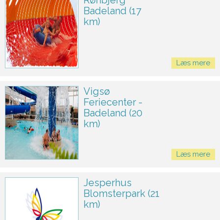
Rønbjerg
Badeland (17
km)
Læs mere
Vigsø
Feriecenter -
Badeland (20
km)
Læs mere
Jesperhus
Blomsterpark (21
km)