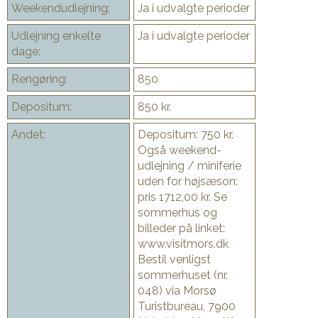
Weekendudlejning:
Ja i udvalgte perioder
Udlejning enkelte
Ja i udvalgte perioder
dage:
Rengøring:
850
Depositum:
850 kr.
Andet:
Depositum: 750 kr.
Også weekend-
udlejning / miniferie
uden for højsæson:
pris 1712,00 kr. Se
sommerhus og
billeder på linket:
www.visitmors.dk
Bestil venligst
sommerhuset (nr.
048) via Morsø
Turistbureau, 7900