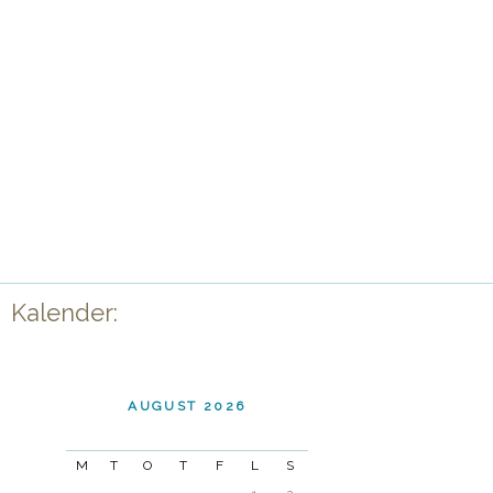
Kalender:
AUGUST 2026
M
T
O
T
F
L
S