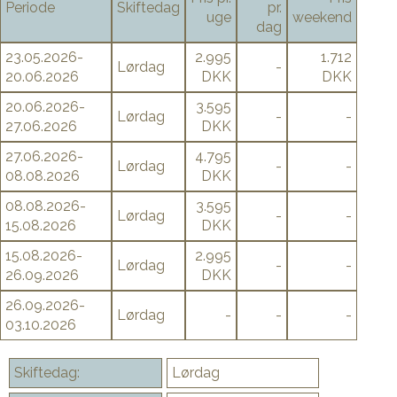
Periode
Skiftedag
pr.
uge
weekend
dag
23.05.2026-
2.995
1.712
Lørdag
-
20.06.2026
DKK
DKK
20.06.2026-
3.595
Lørdag
-
-
27.06.2026
DKK
27.06.2026-
4.795
Lørdag
-
-
08.08.2026
DKK
08.08.2026-
3.595
Lørdag
-
-
15.08.2026
DKK
15.08.2026-
2.995
Lørdag
-
-
26.09.2026
DKK
26.09.2026-
Lørdag
-
-
-
03.10.2026
Skiftedag:
Lørdag