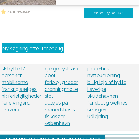
7 anmeldelser
2600 - 3500 DKK
Ny søgning efter feriebolig
skihytte 12
bjerge tyskland
jesperhus
personer
pool
hytteudlejning
mobilhome
ferielejligheder
billig leje af hytte
frankrig sælges
dronningmølle
i sverige
hk ferielejligheder
slot
skudehavnen
ferie vingård
udlejes på
feriebolig wellnes
provence
månedsbasis
smøgen
fiskesøer
udlejning
københavn