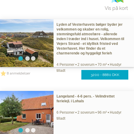
Vis på kort
Lyden af Vesterhavets bølger byder jer
velkommen og skaber en rolig,
stemningsfuld atmosfære - allerede
inden I træder ind i huset. Velkommen til
Vejers Strand - et idyllisk fristed ved
Vesterhavet. Her finder du et
charmerende og hyggeligt ferieh
4 Personer • 2 soverum • 70 m² • Husdyr
tilladt
8 anmeldelser
3200 - 8880 DKK
Langeland - 4-6 pers. - Velindrettet
ferielejl. i Lohals
6 Personer • 2 soverum • 96 m² • Husdyr
tilladt