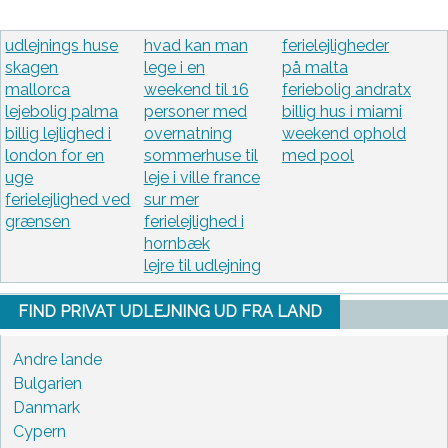
udlejnings huse
hvad kan man
ferielejligheder
skagen
lege i en
på malta
mallorca
weekend til 16
feriebolig andratx
lejebolig palma
personer med
billig hus i miami
billig lejlighed i
overnatning
weekend ophold
london for en
sommerhuse til
med pool
uge
leje i ville france
ferielejlighed ved
sur mer
grænsen
ferielejlighed i
hornbæk
lejre til udlejning
FIND PRIVAT UDLEJNING UD FRA LAND
Andre lande
Bulgarien
Danmark
Cypern