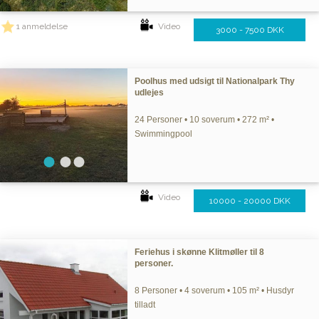
1 anmeldelse
Video
3000 - 7500 DKK
Poolhus med udsigt til Nationalpark Thy
udlejes
24 Personer • 10 soverum • 272 m² •
Swimmingpool
Video
10000 - 20000 DKK
Feriehus i skønne Klitmøller til 8
personer.
8 Personer • 4 soverum • 105 m² • Husdyr
tilladt