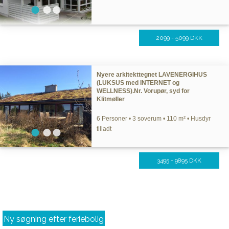
2099 - 5099 DKK
Nyere arkitekttegnet LAVENERGIHUS
(LUKSUS med INTERNET og
WELLNESS).Nr. Vorupør, syd for
Klitmøller
6 Personer • 3 soverum • 110 m² • Husdyr
tilladt
3495 - 9895 DKK
Ny søgning efter feriebolig