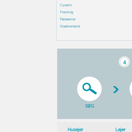
Cypern
Frankrig
Færøerne
Grækenland
4
SØG
Husejer
Lejer