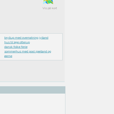
Vis på kort
bryllup med overnatning jylland
hus til leje otterup
dansk folke ferie
sommerhus med pool sjælland og
øerne