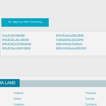
Ny søgning efter feriebolig
hus til leje løgstør
leje af bus uden fører
leje af bil i en måned
9 personers bil til leje
leje af bil til 6 personer
billig leje af minibus
leje af bus nordjylland
billig minibus udlejning
FRA LAND
Holland
Thailand
Italien
Tyrkiet
Kroatien
Tyskland