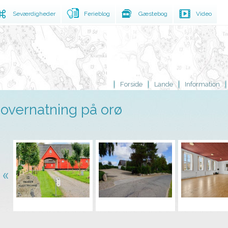
Seværdigheder
Ferieblog
Gæstebog
Video
Forside
Lande
Information
overnatning på orø