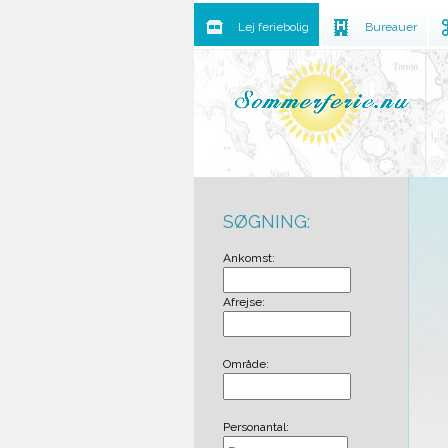
Lej feriebolig
Bureauer
SØGNING:
Ankomst:
Afrejse:
Område:
Personantal: