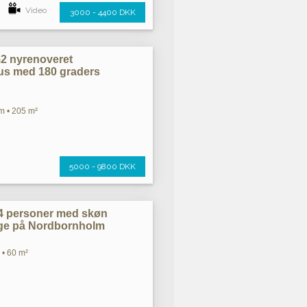
Video
3000 - 4400 DKK
m2 nyrenoveret
s med 180 graders
m • 205 m²
5000 - 9800 DKK
il 4 personer med skøn
inge på Nordbornholm
 • 60 m²