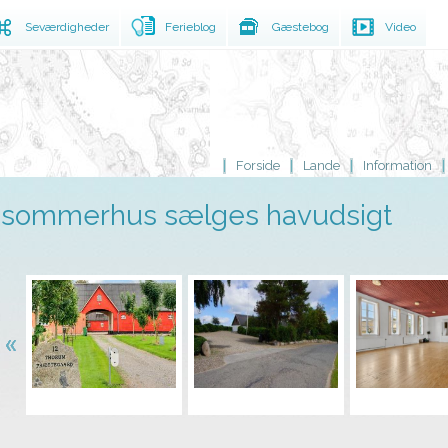
Seværdigheder
Ferieblog
Gæstebog
Video
Forside
Lande
Information
sommerhus sælges havudsigt