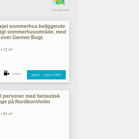
Vis på kort
ieejet sommerhus beliggende
roligt sommerhusområde, med
over Genner Bugt.
 • 72 m²
Video
5500 - 11500 DKK
l 6 personer med fantastisk
linge på Nordbornholm
 • 85 m²