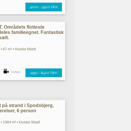
4000 - 5500 DKK
Områdets flotteste
les familieegnet. Fantastisk
bælt.
• 67 m² • Husdyr tilladt
Video
1950 - 8400 DKK
 på strand i Spodsbjerg,
relser, 6 person
• 1984 m² • Husdyr tilladt