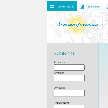
Lej feriebolig
Bureauer
SØGNING:
Ankomst:
Afrejse:
Område:
Personantal: