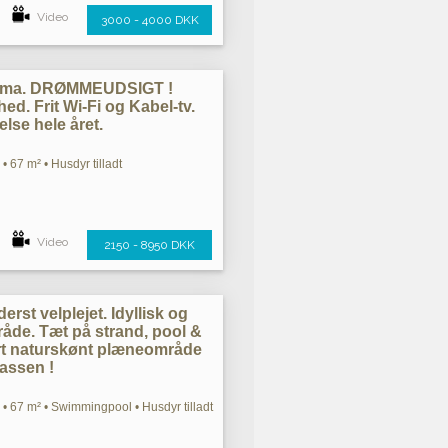
Video
3000 - 4000 DKK
rama. DRØMMEUDSIGT !
ed. Frit Wi-Fi og Kabel-tv.
else hele året.
• 67 m² • Husdyr tilladt
Video
2150 - 8950 DKK
erst velplejet. Idyllisk og
åde. Tæt på strand, pool &
ort naturskønt plæneområde
rassen !
• 67 m² • Swimmingpool • Husdyr tilladt