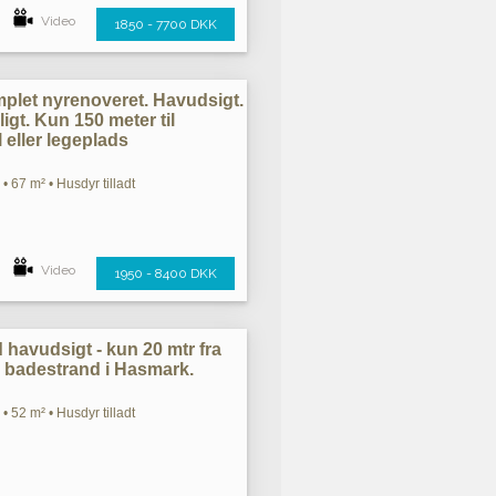
Video
1850 - 7700 DKK
omplet nyrenoveret. Havudsigt.
igt. Kun 150 meter til
 eller legeplads
• 67 m² • Husdyr tilladt
Video
1950 - 8400 DKK
avudsigt - kun 20 mtr fra
 badestrand i Hasmark.
• 52 m² • Husdyr tilladt