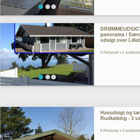
DRØMMEUDSIGT. 
panorama ! Særde
udsigt over Lille
5 Personer • 2 soverum 
Havudsigt og tæt
Rudkøbing - 3 væ
6 Personer • 3 soverum 