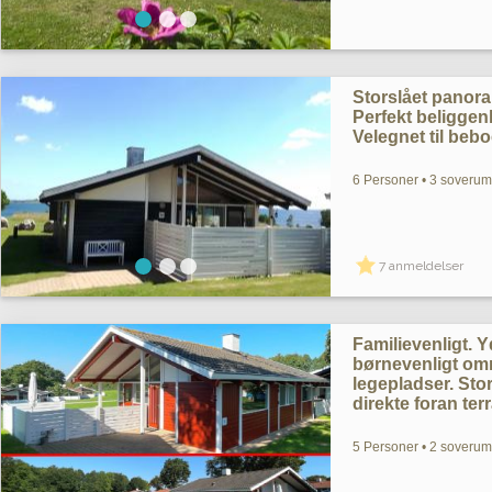
Storslået pano
Perfekt beliggenh
Velegnet til bebo
6 Personer • 3 soverum 
7 anmeldelser
Familievenligt. Yd
børnevenligt omr
legepladser. St
direkte foran ter
5 Personer • 2 soverum 