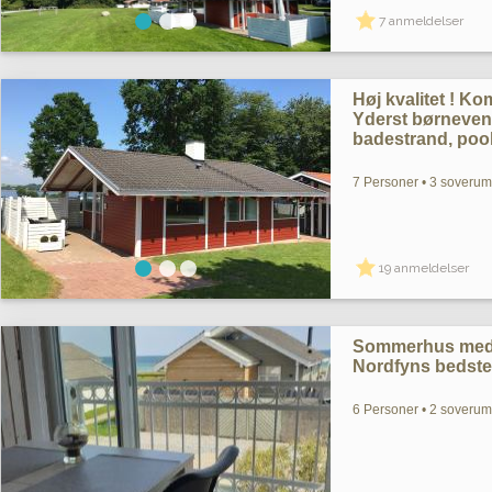
7 anmeldelser
Høj kvalitet ! K
Yderst børnevenl
badestrand, pool
7 Personer • 3 soverum 
19 anmeldelser
Sommerhus med h
Nordfyns bedste
6 Personer • 2 soverum 