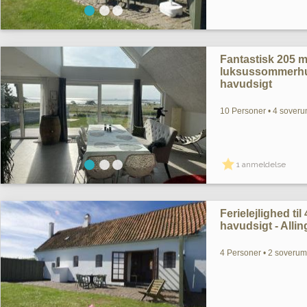
Fantastisk 205 
luksussommerhu
havudsigt
10 Personer • 4 soveru
1 anmeldelse
Ferielejlighed t
havudsigt - All
4 Personer • 2 soverum