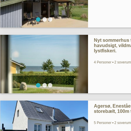
Nyt sommerhus t
havudsigt, vildma
lystfiskeri.
4 Personer • 2 soverum
Agersø, Eneståe
storebælt, 100m t
5 Personer • 2 soverum 