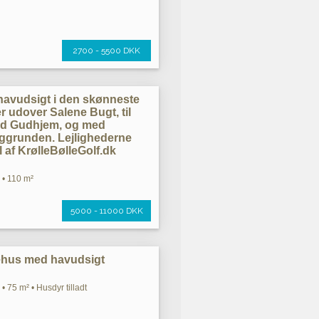
2700 - 5500 DKK
havudsigt i den skønneste
r udover Salene Bugt, til
ed Gudhjem, og med
aggrunden. Lejlighederne
 af KrølleBølleGolf.dk
 • 110 m²
5000 - 11000 DKK
iehus med havudsigt
• 75 m² • Husdyr tilladt