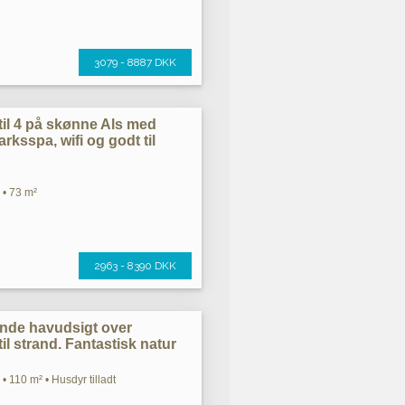
3079 - 8887 DKK
il 4 på skønne Als med
rksspa, wifi og godt til
 • 73 m²
2963 - 8390 DKK
nde havudsigt over
il strand. Fantastisk natur
• 110 m² • Husdyr tilladt