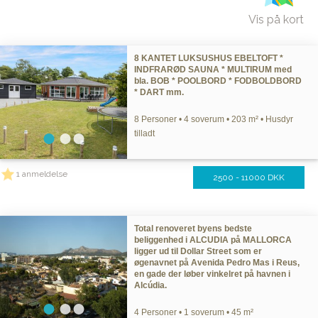
Vis på kort
8 KANTET LUKSUSHUS EBELTOFT *
INDFRARØD SAUNA * MULTIRUM med
bla. BOB * POOLBORD * FODBOLDBORD
* DART mm.
8 Personer • 4 soverum • 203 m² • Husdyr
tilladt
1 anmeldelse
2500 - 11000 DKK
Total renoveret byens bedste
beliggenhed i ALCUDIA på MALLORCA
ligger ud til Dollar Street som er
øgenavnet på Avenida Pedro Mas i Reus,
en gade der løber vinkelret på havnen i
Alcúdia.
4 Personer • 1 soverum • 45 m²