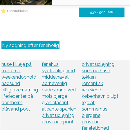
1 anmeldelse
530 - 900 DKK
Ny søgning efter feriebolig
huse til leje på
feriehus
privat udlejning
mallorca
sydfrankrig ved
sommerhuse
weekendophold
middelhavet
løkken
hadsund
børnevenlig
romantisk
billig overnatning
badestrand ved
weekend i
i feriecenter på
mols bjerge
københavn billigt
bornholm
gran alacant
leje af
blåvand pool
alicante spanien
sommerhus i
privat udlejning
bjergene
provence pool
provence
ferielejlighed