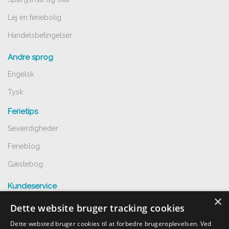
Lej en feriebolig
Handelsbetingelser
Andre sprog
Engelsk
Tysk
Ferietips
Seværdigheder
Ferieblog
Gæstebog
Kundeservice
×
Spørgsmål og svar
Dette website bruger tracking cookies
Opret annnoce
Dette websted bruger cookies til at forbedre brugeroplevelsen. Ved