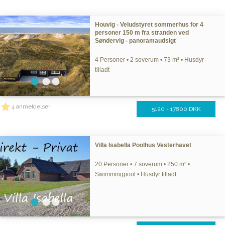
Houvig - Veludstyret sommerhus for 4
personer 150 m fra stranden ved
Søndervig - panoramaudsigt
4 Personer • 2 soverum • 73 m² • Husdyr
tilladt
4 anmeldelser
5120 - 17800 DKK
Villa Isabella Poolhus Vesterhavet
20 Personer • 7 soverum • 250 m² •
Swimmingpool • Husdyr tilladt