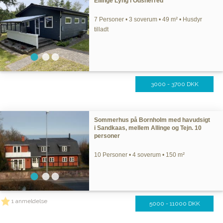
Ellinge Lyng i Odsherred
7 Personer • 3 soverum • 49 m² • Husdyr
tilladt
3000 - 3700 DKK
Sommerhus på Bornholm med havudsigt
i Sandkaas, mellem Allinge og Tejn. 10
personer
10 Personer • 4 soverum • 150 m²
1 anmeldelse
5000 - 11000 DKK