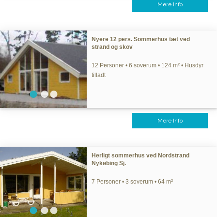
Mere Info
Nyere 12 pers. Sommerhus tæt ved
strand og skov
12 Personer • 6 soverum • 124 m² • Husdyr
tilladt
Mere Info
Herligt sommerhus ved Nordstrand
Nykøbing Sj.
7 Personer • 3 soverum • 64 m²