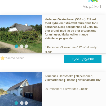
Vis på kort
Vedersø - Vesterhavet (500 m), 112 m2
stort nytækket stråtækt muret hus for 6
personer. Rolig beliggenhed på 2200 m2
stor grund, med læ og stor græsplæne
foran huset. Mulighed for mange
aktiviteter på grunden.
6 Personer • 3 soverum • 112 m² • Husdyr
tilladt
7 anmeldelser
2500 - 5895 DKK
Feriehus i Hanstholm | 20 personer |
Vildmarksbad | Fitness | Nationalpark Thy
20 Personer • 6 soverum • 240 m²