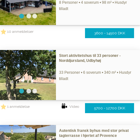
8 Personer • 4 soverum • 98 m² • Husdyr
tilladt
10 anmeldelser
3600 - 14500 DKK
Stort aktivitetshus til 33 personer -
Norddjursland, Udbyhøj
33 Personer • 6 soverum • 340 m² • Husdyr
tilladt
1 anmeldelse
Video
5700 - 12700 DKK
Autentisk fransk byhus med stor privat
tagterrasse i hjertet af Provence