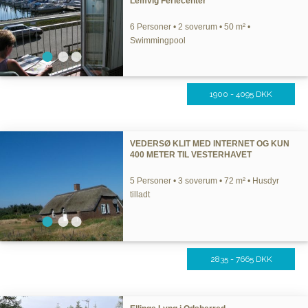
Lemvig Feriecenter
6 Personer • 2 soverum • 50 m² •
Swimmingpool
1900 - 4095 DKK
VEDERSØ KLIT MED INTERNET OG KUN
400 METER TIL VESTERHAVET
5 Personer • 3 soverum • 72 m² • Husdyr
tilladt
2835 - 7665 DKK