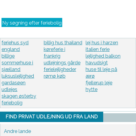
Ny søgning efter feriebolig
feriehus syd
billig hus thailand
lej hus i harzen
england
køreferie i
italien ferie
billige
frankrig
lejlighed balkon
sommerhuse i
udlejnings gårde
havudsigt
sjælland
ferielejligheder
huse til leje på
luksuslejlighed
rømø køb
ærø
gardasøen
fjellerup leje
udlejes
hytte
skagen østerby
feriebolig
FIND PRIVAT UDLEJNING UD FRA LAND
Andre lande