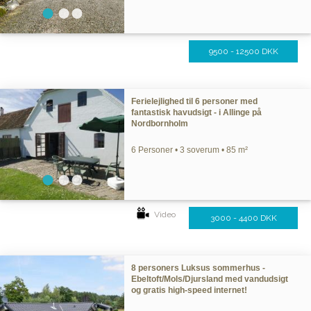
9500 - 12500 DKK
Ferielejlighed til 6 personer med
fantastisk havudsigt - i Allinge på
Nordbornholm
6 Personer • 3 soverum • 85 m²
Video
3000 - 4400 DKK
8 personers Luksus sommerhus -
Ebeltoft/Mols/Djursland med vandudsigt
og gratis high-speed internet!