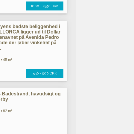
1800 - 2950 DKK
byens bedste beliggenhed i
ORCA ligger ud til Dollar
genavnet på Avenida Pedro
ade der løber vinkelret på
.
 • 45 m²
530 - 900 DKK
 - Badestrand, havudsigt og
orby
 • 82 m²