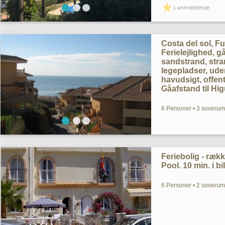
1 anmeldelse
Costa del sol, Fu
Ferielejlighed, g
sandstrand, str
legepladser, ude
havudsigt, offent
Gåafstand til Hi
6 Personer • 3 soverum
Feriebolig - rækk
Pool. 10 min. i bi
6 Personer • 2 soverum