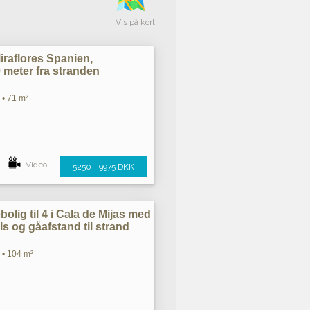
Vis på kort
iraflores Spanien,
0 meter fra stranden
 • 71 m²
Video
5250 - 9975 DKK
bolig til 4 i Cala de Mijas med
ls og gåafstand til strand
 • 104 m²