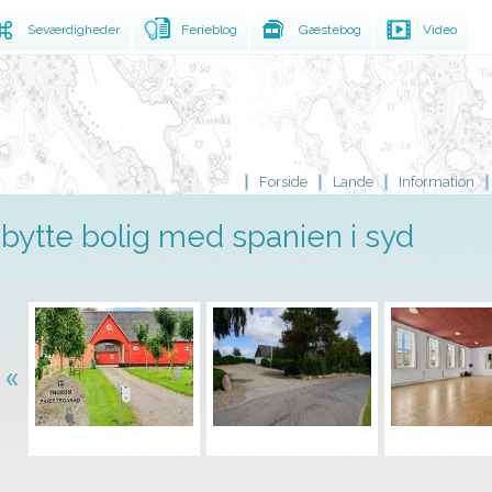
Seværdigheder
Ferieblog
Gæstebog
Video
Forside
Lande
Information
bytte bolig med spanien i syd