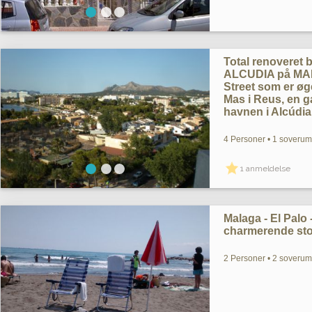
Total renoveret 
ALCUDIA på MALL
Street som er ø
Mas i Reus, en g
havnen i Alcúdia
4 Personer • 1 soverum
1 anmeldelse
Malaga - El Palo
charmerende st
2 Personer • 2 soverum