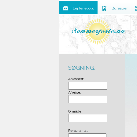
Lej feriebolig
Bureauer
SØGNING:
Ankomst:
Afrejse:
Område:
Personantal: