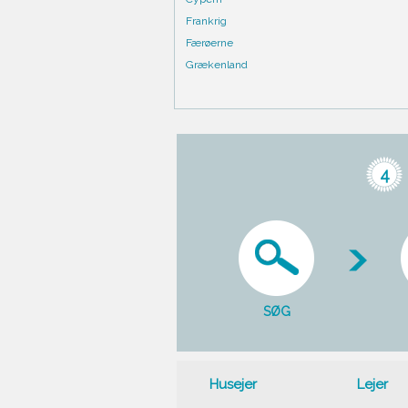
Frankrig
Færøerne
Grækenland
4
SØG
Husejer
Lejer