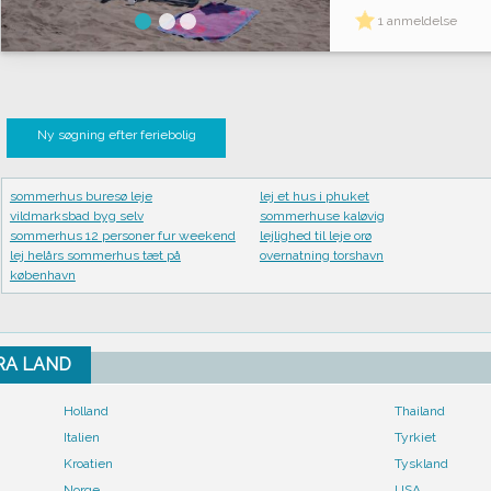
1 anmeldelse
Ny søgning efter feriebolig
sommerhus buresø leje
lej et hus i phuket
vildmarksbad byg selv
sommerhuse kaløvig
sommerhus 12 personer fur weekend
lejlighed til leje orø
lej helårs sommerhus tæt på
overnatning torshavn
københavn
FRA LAND
Holland
Thailand
Italien
Tyrkiet
Kroatien
Tyskland
Norge
USA