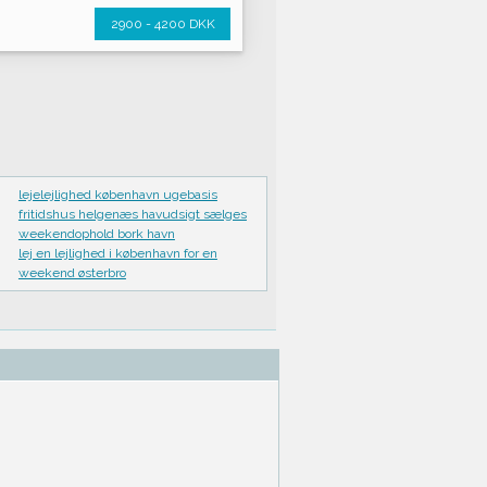
2900 - 4200 DKK
lejelejlighed københavn ugebasis
fritidshus helgenæs havudsigt sælges
weekendophold bork havn
lej en lejlighed i københavn for en
weekend østerbro