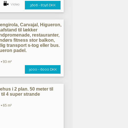
Video
3606 - 8746 DKK
engirola, Carvajal, Higueron,
åafstand til lækker
andpromenade, restauranter,
ndørs fitness stor balkon,
lig transport s-tog eller bus.
gueron padel.
 • 93 m²
3000 - 6000 DKK
ehus i 2 plan. 50 meter til
l til 4 super strande
 • 65 m²