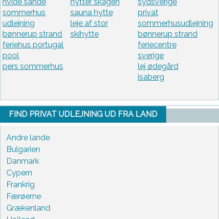
hvide sande
hytter skagen
sydsverige
sommerhus
sauna hytte
privat
udlejning
leje af stor
sommerhusudlejning
bønnerup strand
skihytte
bønnerup strand
feriehus portugal
feriecentre
pool
sverige
pers sommerhus
lej ødegård
isaberg
FIND PRIVAT UDLEJNING UD FRA LAND
Andre lande
Bulgarien
Danmark
Cypern
Frankrig
Færøerne
Grækenland