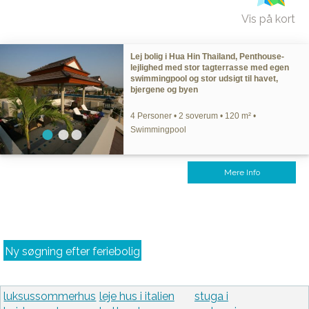
Vis på kort
Lej bolig i Hua Hin Thailand, Penthouse-
lejlighed med stor tagterrasse med egen
swimmingpool og stor udsigt til havet,
bjergene og byen
4 Personer • 2 soverum • 120 m² •
Swimmingpool
Mere Info
Ny søgning efter feriebolig
luksussommerhus
leje hus i italien
stuga i