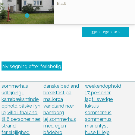
tilladt
3300 - 6500 DKK
Ny søgning efter feriebolig
sommerhus
danske bed and
weekendophold
udlejning i
breakfast på
17 personer
karrebæksminde
mallorca
jagt i sverige
ophold påske fyn
vandland nær
luksus
lej villa i thailand
hamborg
sommerhus
til 8 personer nær
lej sommerhus
sommerhus
strand
med egen
marienlyst
ferielejlighed
bådebro
huse til leje