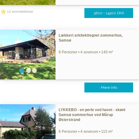
10 anmeldelser
3600 - 14500 DKK
Lækkert arkitekttegnet sommerhus,
Samsø
8 Personer • 4 soverum • 140 m²
Mere Info
LYKKEBO - en perle ved havet - skønt
Samsø sommerhus ved Mårup
Østerstrand
6 Personer • 4 soverum • 115 m²