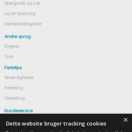
Spørgsmål og svar
Lej en feriebolig
Handelsbetingelser
Andre sprog
Engelsk
Tysk
Ferietips
Seværdigheder
Ferieblog
Gæstebog
Kundeservice
×
Spørgsmål og svar
Dette website bruger tracking cookies
Opret annnoce