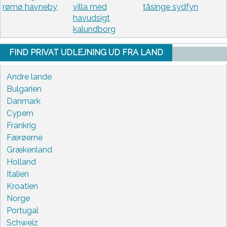
rømø havneby
villa med
tåsinge sydfyn
havudsigt
kalundborg
FIND PRIVAT UDLEJNING UD FRA LAND
Andre lande
Bulgarien
Danmark
Cypern
Frankrig
Færøerne
Grækenland
Holland
Italien
Kroatien
Norge
Portugal
Schweiz