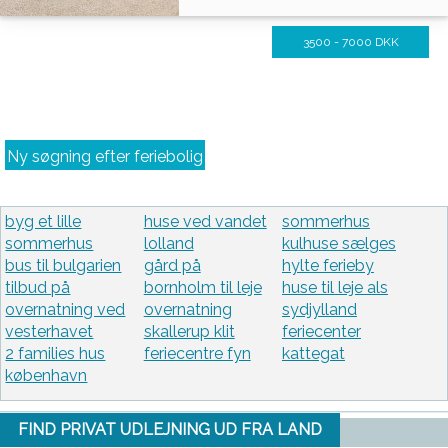
3500 - 7000 DKK
Ny søgning efter feriebolig
byg et lille
huse ved vandet
sommerhus
sommerhus
lolland
kulhuse sælges
bus til bulgarien
gård på
hylte ferieby
tilbud på
bornholm til leje
huse til leje als
overnatning ved
overnatning
sydjylland
vesterhavet
skallerup klit
feriecenter
2 families hus
feriecentre fyn
kattegat
københavn
FIND PRIVAT UDLEJNING UD FRA LAND