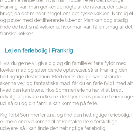
moderne tendenser. Hvis man holder ferie i det nordlige
Frankrig, kan man genkende nogle af de råvarer, der bliver
brugt, da det minder meget om det tyske køkken. Nemlig øl
og pølser med dertilhørende tilbehør. Man kan dog stadig,
finde de helt små køkkener, hvor man kan få en smag af det
franske køkken
Lej en feriebolig i Frankrig
Hvis du gerne vil give dig og din familie er ferie fyldt med
lækker mad og spændende oplevelser, så er Frankrig den
helt rigtige destination. Med deres dejlige sandstrande,
skønne vejr og fantastiske mad, får du en ferie fyldt med alt
hvad den kan bære. Hos Sommerferie.nu har vi et bredt
udvalg, af private udlejere, der lejer deres private ferieboliger
ud, så du og din familie kan komme på ferie.
Kig forbi Sommerferie.nu og find den helt rigtige feriebolig. I
er mere end velkomne til at kontakte flere forskellige
udlejere, så I kan finde den helt rigtige feriebolig.