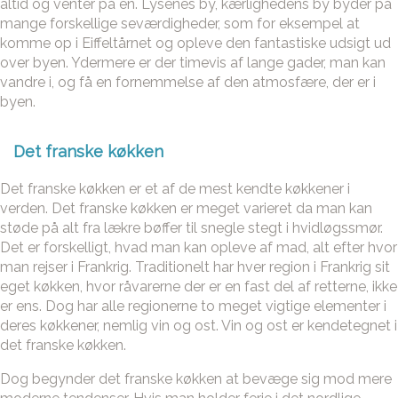
altid og venter på en. Lysenes by, kærlighedens by byder på
mange forskellige seværdigheder, som for eksempel at
komme op i Eiffeltårnet og opleve den fantastiske udsigt ud
over byen. Ydermere er der timevis af lange gader, man kan
vandre i, og få en fornemmelse af den atmosfære, der er i
byen.
Det franske køkken
Det franske køkken er et af de mest kendte køkkener i
verden. Det franske køkken er meget varieret da man kan
støde på alt fra lækre bøffer til snegle stegt i hvidløgssmør.
Det er forskelligt, hvad man kan opleve af mad, alt efter hvor
man rejser i Frankrig. Traditionelt har hver region i Frankrig sit
eget køkken, hvor råvarerne der er en fast del af retterne, ikke
er ens. Dog har alle regionerne to meget vigtige elementer i
deres køkkener, nemlig vin og ost. Vin og ost er kendetegnet i
det franske køkken.
Dog begynder det franske køkken at bevæge sig mod mere