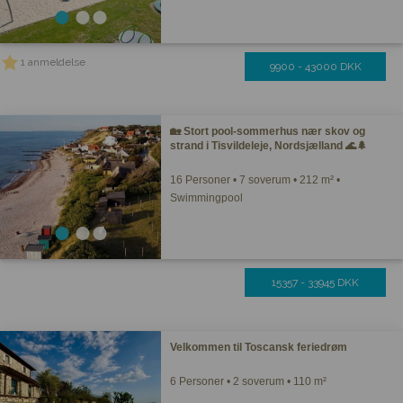
1 anmeldelse
9900 - 43000 DKK
🏡 Stort pool-sommerhus nær skov og
strand i Tisvildeleje, Nordsjælland 🌊🌲
16 Personer • 7 soverum • 212 m² •
Swimmingpool
15357 - 33945 DKK
Velkommen til Toscansk feriedrøm
6 Personer • 2 soverum • 110 m²