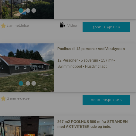
1 anmeldelse
Video
3606 - 8746 DKK
Poolhus til 12 personer ved Vestkysten
12 Personer • 5 soverum • 157 m² •
Swimmingpool • Husdyr tilladt
2 anmeldelser
8200 - 16400 DKK
267 m2 POOLHUS 500 m fra STRANDEN
med AKTIVITETER ude og inde.