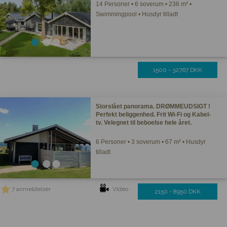
14 Personer • 6 soverum • 236 m² •
Swimmingpool • Husdyr tilladt
1500 - 32767 DKK
Storslået panorama. DRØMMEUDSIGT !
Perfekt beliggenhed. Frit Wi-Fi og Kabel-
tv. Velegnet til beboelse hele året.
6 Personer • 3 soverum • 67 m² • Husdyr
tilladt
7 anmeldelser
Video
2150 - 8950 DKK