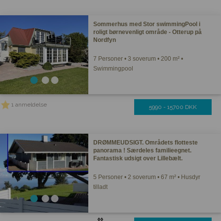
Sommerhus med Stor swimmingPool i
roligt børnevenligt område - Otterup på
Nordfyn
7 Personer • 3 soverum • 200 m² •
Swimmingpool
1 anmeldelse
5990 - 15700 DKK
DRØMMEUDSIGT. Områdets flotteste
panorama ! Særdeles familieegnet.
Fantastisk udsigt over Lillebælt.
5 Personer • 2 soverum • 67 m² • Husdyr
tilladt