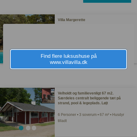
Villa Margerette
6 Personer • 3 soverum • 155 m²
Find flere luksushuse på
www.villavilla.dk
Video
5949 - 19349 DKK
Velholdt og familievenligt 67 m2.
Særdeles centralt beliggende tæt på
strand, pool & legeplads. Løjt
6 Personer • 3 soverum • 67 m² • Husdyr
tilladt