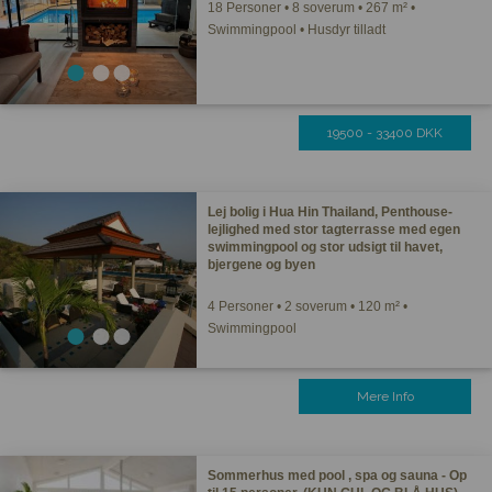
18 Personer • 8 soverum • 267 m² •
Swimmingpool • Husdyr tilladt
19500 - 33400 DKK
Lej bolig i Hua Hin Thailand, Penthouse-
lejlighed med stor tagterrasse med egen
swimmingpool og stor udsigt til havet,
bjergene og byen
4 Personer • 2 soverum • 120 m² •
Swimmingpool
Mere Info
Sommerhus med pool , spa og sauna - Op