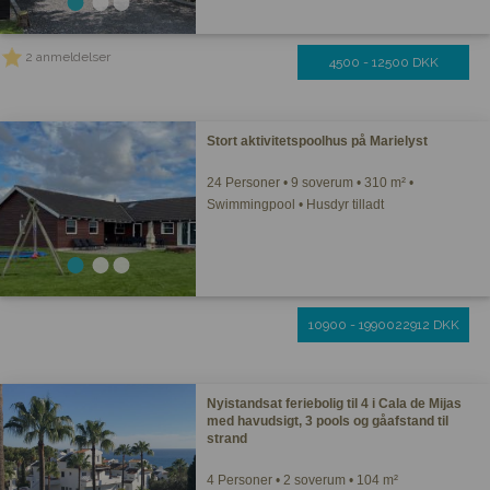
2 anmeldelser
4500 - 12500 DKK
Stort aktivitetspoolhus på Marielyst
24 Personer • 9 soverum • 310 m² •
Swimmingpool • Husdyr tilladt
10900 - 1990022912 DKK
Nyistandsat feriebolig til 4 i Cala de Mijas
med havudsigt, 3 pools og gåafstand til
strand
4 Personer • 2 soverum • 104 m²