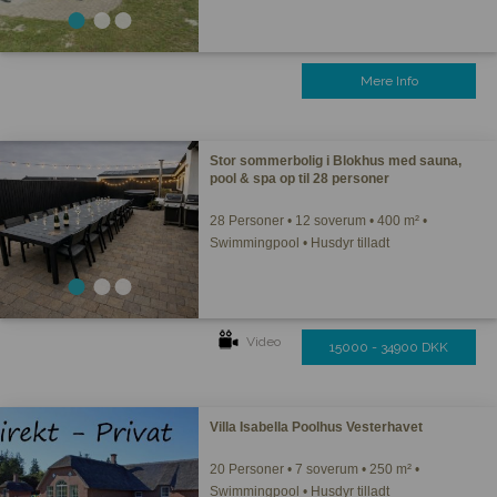
Mere Info
Stor sommerbolig i Blokhus med sauna,
pool & spa op til 28 personer
28 Personer • 12 soverum • 400 m² •
Swimmingpool • Husdyr tilladt
Video
15000 - 34900 DKK
Villa Isabella Poolhus Vesterhavet
20 Personer • 7 soverum • 250 m² •
Swimmingpool • Husdyr tilladt