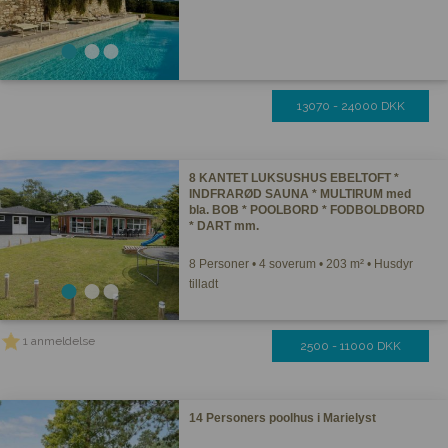
13070 - 24000 DKK
8 KANTET LUKSUSHUS EBELTOFT *
INDFRARØD SAUNA * MULTIRUM med
bla. BOB * POOLBORD * FODBOLDBORD
* DART mm.
8 Personer • 4 soverum • 203 m² • Husdyr
tilladt
1 anmeldelse
2500 - 11000 DKK
14 Personers poolhus i Marielyst