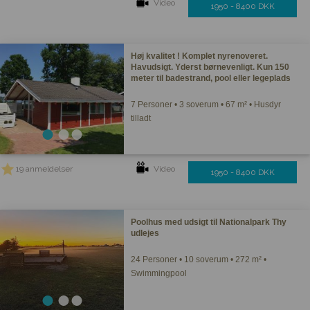
Video
1950 - 8400 DKK
Høj kvalitet ! Komplet nyrenoveret.
Havudsigt. Yderst børnevenligt. Kun 150
meter til badestrand, pool eller legeplads
7 Personer • 3 soverum • 67 m² • Husdyr
tilladt
19 anmeldelser
Video
1950 - 8400 DKK
Poolhus med udsigt til Nationalpark Thy
udlejes
24 Personer • 10 soverum • 272 m² •
Swimmingpool