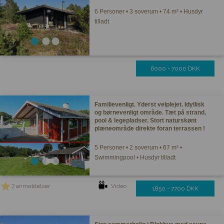
6 Personer • 3 soverum • 74 m² • Husdyr
tilladt
6000 - 7000 DKK
Familievenligt. Yderst velplejet. Idyllisk
og børnevenligt område. Tæt på strand,
pool & legepladser. Stort naturskønt
plæneområde direkte foran terrassen !
5 Personer • 2 soverum • 67 m² •
Swimmingpool • Husdyr tilladt
7 anmeldelser
Video
1850 - 7700 DKK