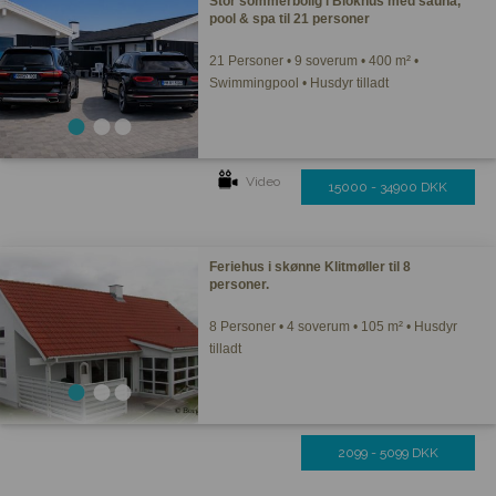
Stor sommerbolig i Blokhus med sauna,
pool & spa til 21 personer
21 Personer • 9 soverum • 400 m² •
Swimmingpool • Husdyr tilladt
Video
15000 - 34900 DKK
Feriehus i skønne Klitmøller til 8
personer.
8 Personer • 4 soverum • 105 m² • Husdyr
tilladt
2099 - 5099 DKK