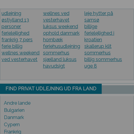
udlejning
wellnes ved
leje hytter på
østjylland 13
vesterhavet
samsø
personer
luksus weekend
billige
ferielejlighed
ophold danmark
ferielejlighed i
frankrig 7 pers
hornbæk
kroatien
ferie billig
feriehusudlejning
skallerup klit
wellnes weekend
sommerhus
sommerhus
ved vesterhavet
sjælland luksus
billig sommerhus
havudsigt
uge 8
FIND PRIVAT UDLEJNING UD FRA LAND
Andre lande
Bulgarien
Danmark
Cypern
Frankrig