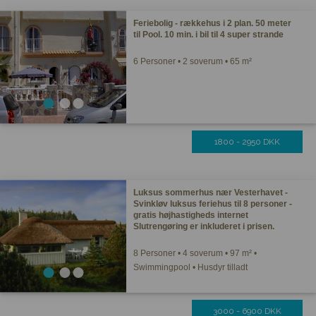
Feriebolig - rækkehus i 2 plan. 50 meter
til Pool. 10 min. i bil til 4 super strande
6 Personer • 2 soverum • 65 m²
1800 - 2950 DKK
Luksus sommerhus nær Vesterhavet -
Svinkløv luksus feriehus til 8 personer -
gratis højhastigheds internet
Slutrengøring er inkluderet i prisen.
8 Personer • 4 soverum • 97 m² •
Swimmingpool • Husdyr tilladt
3000 - 6900 DKK