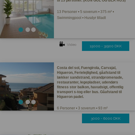
til 15 personer. (KUN GUL OG BLÅ HUS)
13 Personer • 5 soverum • 375 m² •
Swimmingpool • Husdyr tilladt
Video
15000 - 31900 DKK
Costa del sol, Fuengirola, Carvajal,
Higueron, Ferielejlighed, gåafstand til
lækker sandstrand, strandpromenade,
restauranter, legepladser, udendørs
fitness stor balkon, havudsigt, offentlig
transport s-tog eller bus. Gåafstand til
Higueron padel.
6 Personer • 3 soverum • 93 m²
3000 - 6000 DKK