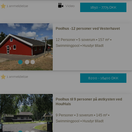
1 anmeldelse
Video
1850 - 7775 DKK
Poolhus -12 personer ved Vesterhavet
12 Personer • 5 soverum • 157 m² •
Swimmingpool • Husdyr tilladt
1 anmeldelse
8200 - 16400 DKK
Poolhus til 9 personer på østkysten ved
Hou/Hals
9 Personer • 3 soverum • 145 m² •
Swimmingpool • Husdyr tilladt