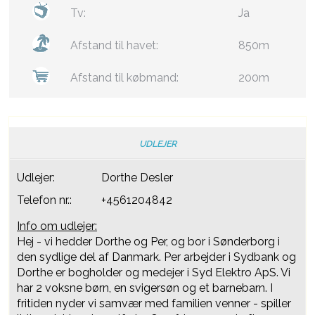
Tv:
Ja
Afstand til havet:
850m
Afstand til købmand:
200m
UDLEJER
Udlejer:
Dorthe Desler
Telefon nr.:
+4561204842
Info om udlejer:
Hej - vi hedder Dorthe og Per, og bor i Sønderborg i
den sydlige del af Danmark. Per arbejder i Sydbank og
Dorthe er bogholder og medejer i Syd Elektro ApS. Vi
har 2 voksne børn, en svigersøn og et barnebarn. I
fritiden nyder vi samvær med familien venner - spiller