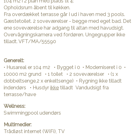
104 m2 i 2 plan med plads til 4:
Opholdsrum åbent til køkken.
Fra overdækket terrasse går I ud i haven med 3 pools.
Gæstetoilet. 2 soveværelser - begge med eget bad. Det
ene soveværelse har adgang til altan med havudsigt.
Overvågningskamera ved fordøren. Ungegrupper ikke
tilladt. VFT/MA/55590
Generelt:
• Husareal er 104 m2 • Bygget i 0 • Moderniseret i 0 •
10000 m2 grund • 1 toilet • 2 soveværelser • (1 x
dobbeltsenge,2 x enkeltsenge) • Rygning ikke tilladt
indendørs • Husdyr
ikke
tilladt Vandudsigt fra
terrasse/have
Wellness:
Swimmingpool udendørs
Multimedier:
Trådløst internet (WiFi), TV