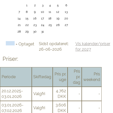
1
2
3
4
5
6
7
8
9
10
11
12
13
14
15
16
17
18
19
20
21
22
23
24
25
26
27
28
29
30
31
Sidst opdateret:
Vis kalender/priser
= Optaget
26-06-2026
for 2027
Priser:
Pris
Pris pr.
Pris
Periode
Skiftedag
pr.
uge
weekend
dag
20.12.2025-
4.762
Valgfri
-
-
03.01.2026
DKK
03.01.2026-
3.606
Valgfri
-
-
07.02.2026
DKK