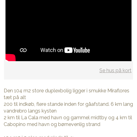
Se hus på kort
Den 104 m2 store duplexbolig ligger i smukke Miraflores
tæt på alt
200 til indkøb, flere stande inden for gåafstand. 6 km lang
vandrebro langs kysten
2 km til La Cala med havn og gammel midtby og 4 km til
Cabopino med havn og børnevenlig strand