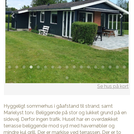
Se hus på kort
Hyggeligt sommerhus i gåafstand til strand, samt
Marielyst torv. Beliggende på stor og lukket grund på en
sidevej. Derfor ingen trafik. Huset har en overdækket
terrasse beliggende mod syd med havemøbler og
mindre kul grill. Der er markise ved terrassen. Der er to