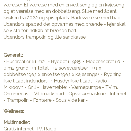
værelser. Et værelse med en enkelt seng og en køjeseng
og et værelse med en dobbeltseng. Stue med åbent
køkken fra 2022 og spiseplads. Badeværelse med bad.
Udendørs spabad der opvarmes med brænde - lejer skal
selv stå for indkøb af brænde hertil.
Udendørs trampolin og lille sandkasse.
Generelt:
• Husareal er 61 m2 • Bygget i 1985 • Moderniseret i 0 •
0 m2 grund • 1 toilet • 2 soveværelser • (1 x
dobbeltsenge,1 x enkeltsenge,1 x køjesenge) • Rygning
ikke tilladt indendørs • Husdyr
ikke
tilladt Radio -
Mikroovn - Grill - Havemøbler - Varmepumpe - TV m.
Chromecast - Vildmarksbad - Opvaskemaskine - Internet
- Trampolin - Føntørre - Sous vide kar -
Wellness:
Multimedier:
Gratis internet, TV, Radio