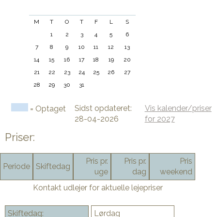
M
T
O
T
F
L
S
1
2
3
4
5
6
7
8
9
10
11
12
13
14
15
16
17
18
19
20
21
22
23
24
25
26
27
28
29
30
31
Sidst opdateret:
Vis kalender/priser
= Optaget
28-04-2026
for 2027
Priser:
Pris pr.
Pris pr.
Pris
Periode
Skiftedag
uge
dag
weekend
Kontakt udlejer for aktuelle lejepriser
Skiftedag:
Lørdag