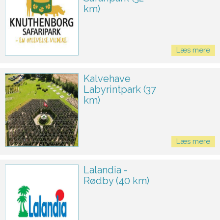
km)
Læs mere
Kalvehave
Labyrintpark (37
km)
Læs mere
Lalandia -
Rødby (40 km)