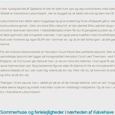
I den sydligste del af Sjælland er der et sted hvor sjov og leg kombineres med hjer
Stedet er Kalvehave Labyrintpark, der er bygget op så både voksne og børn kan få
Labyrinterne kan både være hyggelige og give anledning til en afslappet gåtur, el
konkurrence genet. I den smukke Efeu labyrint, er der plantet Efeu planter la
smukke stokroser blomstre. I Væddeløbslabyrinten får du til gengæld pusten op, fo
at løbe igennem det kringlede mønster. I kan også prøve kræfter med minefeltslab
kort over minerne og siger BUM når i rammer en, og så er det forfra igen, så det 
henne.
For de historie interesserede er Hampton Court Maze den perfekte labyrint. Den er
oprindelige labyrint der ligger på kongeslottet Hampton Court ved Themsen, vest 
England, så hvis turen går derover kan i jo se om ikke de matcher. I kan også få sa
sjove hjernevrider spil. Byg bestemte figurer eller få bilerne fri fra en kompliceret
række billeder af dyr, der viser dig videre på din vej. Men når du så kommer til 
og ikke så på din vej.
Trænger i til en pause, kan i sætte jer på en af de mange bænke, som er sat i hygg
købe lækre bagels og andet mad eller nyde en medbragt madpakke. Og så kan i v
tur i Kalvehave Labyrintpark!
Sommerhuse og ferielejligheder i nærheden af Kalvehave 