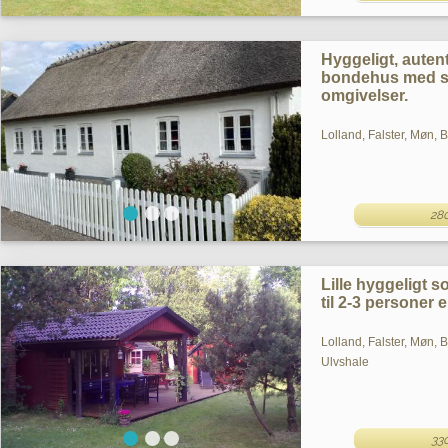
Hyggeligt, auten
bondehus med str
omgivelser.
Lolland, Falster, Møn,
28
Lille hyggeligt
til 2-3 personer 
Lolland, Falster, Møn,
Ulvshale
33