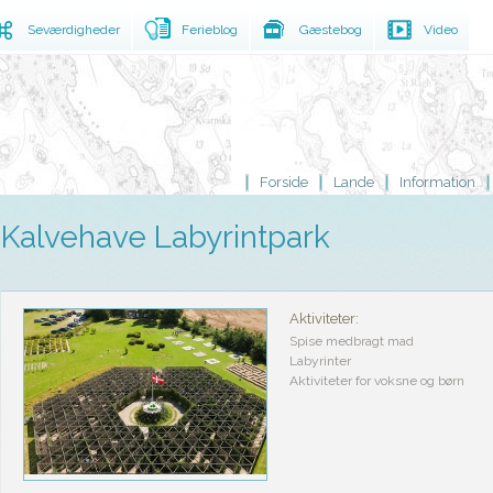
Seværdigheder
Ferieblog
Gæstebog
Video
Forside
Lande
Information
Kalvehave Labyrintpark
Aktiviteter:
Spise medbragt mad
Labyrinter
Aktiviteter for voksne og børn