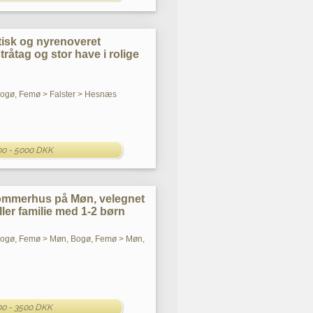
tisk og nyrenoveret
åtag og stor have i rolige
 Bogø, Femø > Falster > Hesnæs
00 - 5000 DKK
 sommerhus på Møn, velegnet
eller familie med 1-2 børn
 Bogø, Femø > Møn, Bogø, Femø > Møn,
00 - 3500 DKK