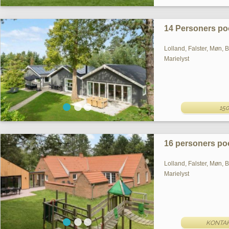
14 Personers poo
Lolland, Falster, Møn, 
Marielyst
150
16 personers poo
Lolland, Falster, Møn, 
Marielyst
KONTAK