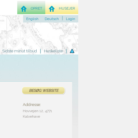
OPRET
HUSEJER
English
Deutsch
Login
Sidste minut tilbud
Huskeliste
BESØG WEBSITE
Addresse:
Hovvejen 12, 4771
Kalvehave