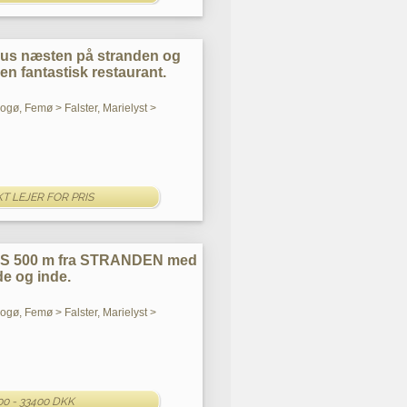
hus næsten på stranden og
 en fantastisk restaurant.
Bogø, Femø > Falster, Marielyst >
T LEJER FOR PRIS
S 500 m fra STRANDEN med
e og inde.
Bogø, Femø > Falster, Marielyst >
00 - 33400 DKK