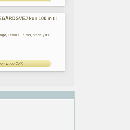
EGÅRDSVEJ kun 100 m til
Bogø, Femø > Falster, Marielyst >
0 - 11900 DKK