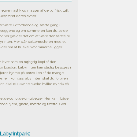
negymnastik og masser af dejlig frisk luft.
 udfordret deres evner.
ler være udfordrende og sætte gang i
ngs væggene og om sommeren kan du se de
r her gælder det om at være den første til
yrinten. Her står spillemesteren med et
gælder om at huske hvor minerne ligger
 lavet som en nøjagtig kopi af den
for London. Labyrinten kan stadig besøges i
t jeres hjerne på prøve i en af de mange
 bane. I kompas labyrinten skal du forbi en
enden skal du kunne huske hvilke dyr du så
elige og rolige omgivelser. Her kan i både
ende hjem, glade, mætte og trætte. God
Labyrintpark: