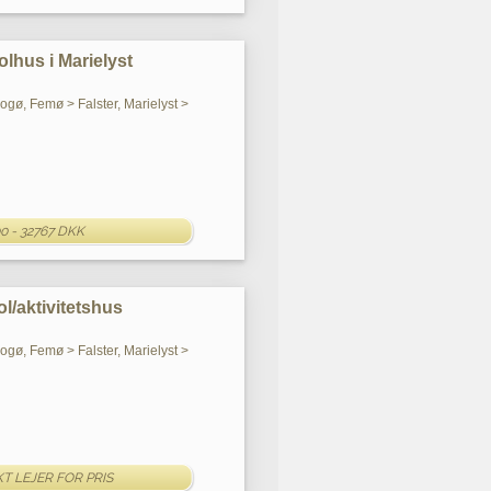
lhus i Marielyst
Bogø, Femø > Falster, Marielyst >
0 - 32767 DKK
l/aktivitetshus
Bogø, Femø > Falster, Marielyst >
T LEJER FOR PRIS