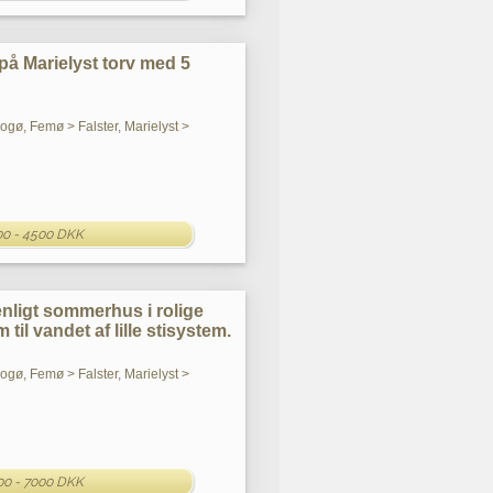
å Marielyst torv med 5
Bogø, Femø > Falster, Marielyst >
00 - 4500 DKK
nligt sommerhus i rolige
til vandet af lille stisystem.
Bogø, Femø > Falster, Marielyst >
00 - 7000 DKK