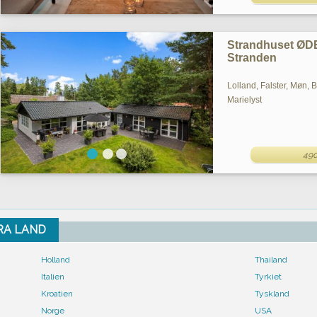
Strandhuset ØD
Stranden
Lolland, Falster, Møn, 
Marielyst
490
FRA LAND
Holland
Thailand
Italien
Tyrkiet
Kroatien
Tyskland
Norge
USA