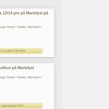
s 12/14 prs på Marielyst på
Bogø, Femø > Falster, Marielyst >
T LEJER FOR PRIS
oolhus på Marielyst
Bogø, Femø > Falster, Marielyst >
- 1990022912 DKK