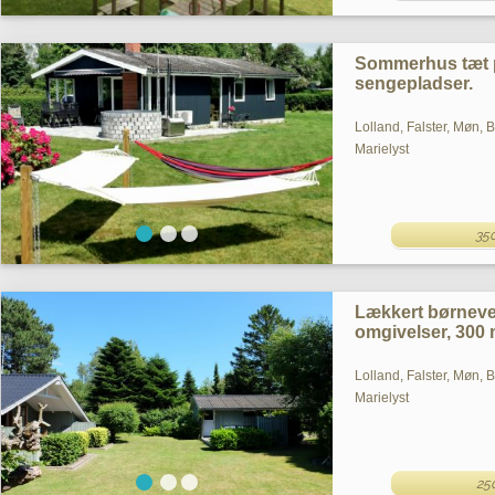
Sommerhus tæt p
sengepladser.
Lolland, Falster, Møn, 
Marielyst
35
Lækkert børneve
omgivelser, 300 m 
Lolland, Falster, Møn, 
Marielyst
25