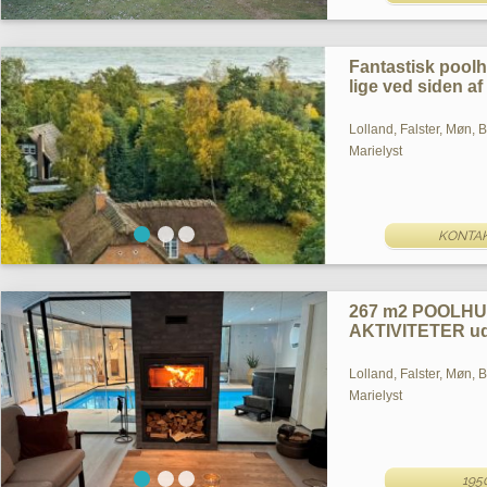
Fantastisk pool
lige ved siden af
Lolland, Falster, Møn, 
Marielyst
KONTAK
267 m2 POOLHU
AKTIVITETER ud
Lolland, Falster, Møn, 
Marielyst
195