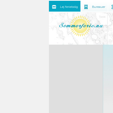
Lej feriebolig
Bureauer