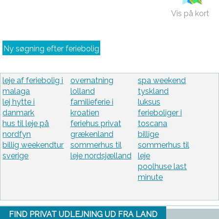
Vis på kort
Ny søgning efter feriebolig
leje af feriebolig i
overnatning
spa weekend
malaga
lolland
tyskland
lej hytte i
familieferie i
luksus
danmark
kroatien
ferieboliger i
hus til leje på
feriehus privat
toscana
nordfyn
grækenland
billige
billig weekendtur
sommerhus til
sommerhus til
sverige
leje nordsjælland
leje
poolhuse last
minute
FIND PRIVAT UDLEJNING UD FRA LAND