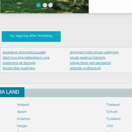
Ny søgning efter feriebolig
endelave sommerhusudlej
lejlighed kreta privat udlejning
stort hus leje københavn uge
privat poolhus frankrig
weekend på tåsinge
billige ferie ved barcelona
feriehytter gudhjem
strande sydfrankrig
FRA LAND
Holland
Thailand
Italien
Tyrkiet
Kroatien
Tyskland
Norge
USA