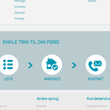
Portugal
Østrig
Schweiz
Spanien
Sverige
ENKLE TRIN TIL DIN FERIE:
LISTE
ANNONCE
KONTAKT
Andre sprog
Kundeservic
g svar
Engelsk
Spørgsmål og svar