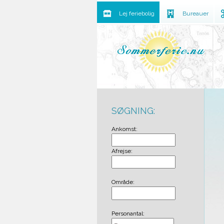
Lej feriebolig
Bureauer
SØGNING:
Ankomst:
Afrejse:
Område:
Personantal: