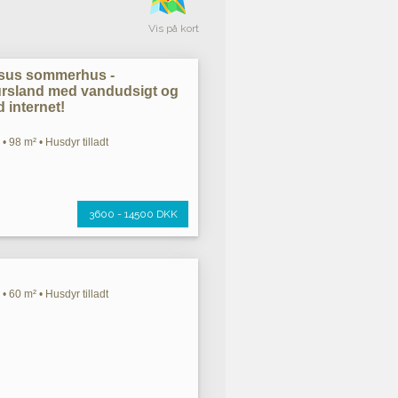
Vis på kort
ksus sommerhus -
jursland med vandudsigt og
 internet!
• 98 m² • Husdyr tilladt
3600 - 14500 DKK
• 60 m² • Husdyr tilladt