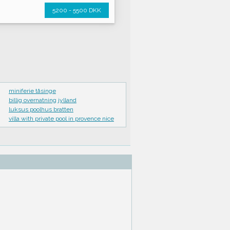
5200 - 5500 DKK
miniferie tåsinge
billig overnatning jylland
luksus poolhus bratten
villa with private pool in provence nice