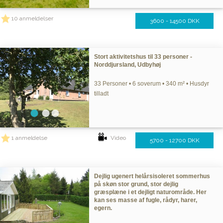
10 anmeldelser
3600 - 14500 DKK
Stort aktivitetshus til 33 personer -
Norddjursland, Udbyhøj
33 Personer • 6 soverum • 340 m² • Husdyr
tilladt
1 anmeldelse
Video
5700 - 12700 DKK
Dejlig ugenert helårsisoleret sommerhus
på skøn stor grund, stor dejlig
græsplæne i et dejligt naturområde. Her
kan ses masse af fugle, rådyr, harer,
egern.