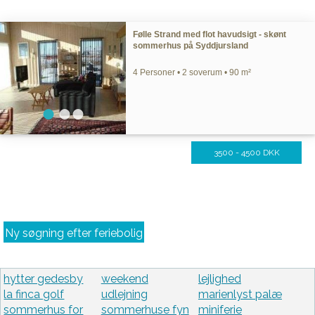
Følle Strand med flot havudsigt - skønt
sommerhus på Syddjursland
4 Personer • 2 soverum • 90 m²
3500 - 4500 DKK
Ny søgning efter feriebolig
hytter gedesby
weekend
lejlighed
la finca golf
udlejning
marienlyst palæ
sommerhus for
sommerhuse fyn
miniferie