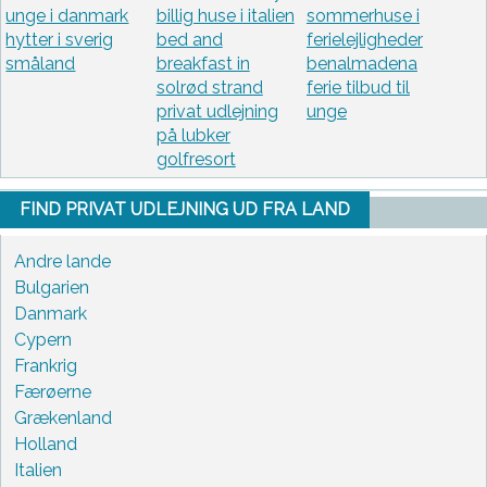
unge i danmark
billig huse i italien
sommerhuse i
hytter i sverig
bed and
ferielejligheder
småland
breakfast in
benalmadena
solrød strand
ferie tilbud til
privat udlejning
unge
på lubker
golfresort
FIND PRIVAT UDLEJNING UD FRA LAND
Andre lande
Bulgarien
Danmark
Cypern
Frankrig
Færøerne
Grækenland
Holland
Italien