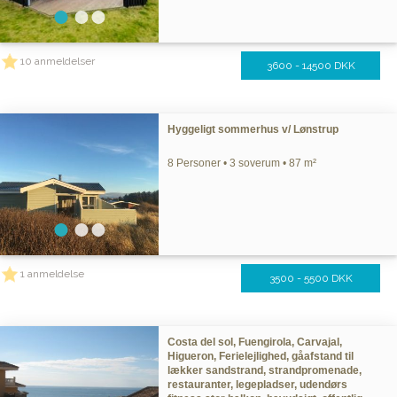
10 anmeldelser
3600 - 14500 DKK
Hyggeligt sommerhus v/ Lønstrup
8 Personer • 3 soverum • 87 m²
1 anmeldelse
3500 - 5500 DKK
Costa del sol, Fuengirola, Carvajal,
Higueron, Ferielejlighed, gåafstand til
lækker sandstrand, strandpromenade,
restauranter, legepladser, udendørs