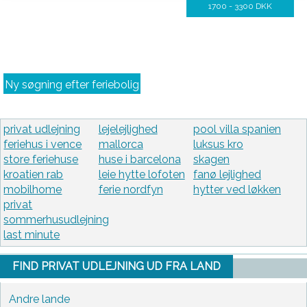
1700 - 3300 DKK
Ny søgning efter feriebolig
privat udlejning
lejelejlighed
pool villa spanien
feriehus i vence
mallorca
luksus kro
store feriehuse
huse i barcelona
skagen
kroatien rab
leie hytte lofoten
fanø lejlighed
mobilhome
ferie nordfyn
hytter ved løkken
privat
sommerhusudlejning
last minute
FIND PRIVAT UDLEJNING UD FRA LAND
Andre lande