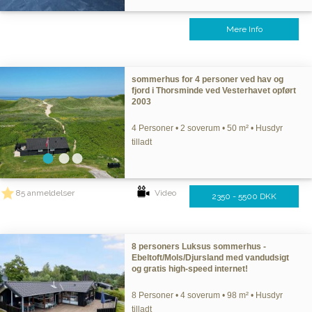
Mere Info
sommerhus for 4 personer ved hav og
fjord i Thorsminde ved Vesterhavet opført
2003
4 Personer • 2 soverum • 50 m² • Husdyr
tilladt
85 anmeldelser
Video
2350 - 5500 DKK
8 personers Luksus sommerhus -
Ebeltoft/Mols/Djursland med vandudsigt
og gratis high-speed internet!
8 Personer • 4 soverum • 98 m² • Husdyr
tilladt