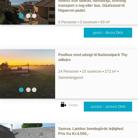
fitness stor balkon, havudsigt, offentlig
transport s-tog eller bus. Gåafstand til
Higueron padel.
6 Personer • 3 soverum • 93 m²
3000 - 6000 DKK
Poolhus med udsigt til Nationalpark Thy
udlejes
24 Personer • 10 soverum • 272 m² •
Swimmingpool
Video
10000 - 20000 DKK
Samsø. Lækker bondegårds lejlighed
Pris fra Kr.4.500,-