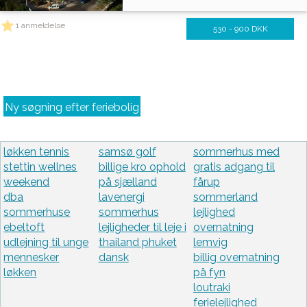
1 anmeldelse
530 - 900 DKK
Ny søgning efter feriebolig
løkken tennis
samsø golf
sommerhus med
stettin wellnes
billige kro ophold
gratis adgang til
weekend
på sjælland
fårup
dba
lavenergi
sommerland
sommerhuse
sommerhus
lejlighed
ebeltoft
lejligheder til leje i
overnatning
udlejning til unge
thailand phuket
lemvig
mennesker
dansk
billig overnatning
løkken
på fyn
loutraki
ferielejlighed