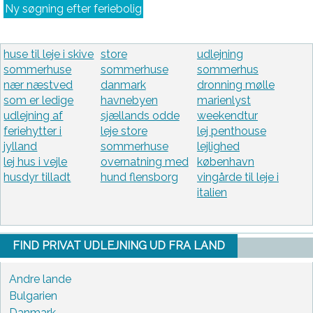
Ny søgning efter feriebolig
huse til leje i skive
store
udlejning
sommerhuse
sommerhuse
sommerhus
nær næstved
danmark
dronning mølle
som er ledige
havnebyen
marienlyst
udlejning af
sjællands odde
weekendtur
feriehytter i
leje store
lej penthouse
jylland
sommerhuse
lejlighed
lej hus i vejle
overnatning med
københavn
husdyr tilladt
hund flensborg
vingårde til leje i
italien
FIND PRIVAT UDLEJNING UD FRA LAND
Andre lande
Bulgarien
Danmark