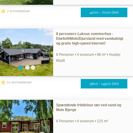
2 anmeldelser
4000 - 7000 DKK
8 personers Luksus sommerhus -
Ebeltoft/Mols/Djursland med vandudsigt
og gratis high-speed internet!
8 Personer • 4 soverum • 98 m² • Husdyr
tilladt
10 anmeldelser
3600 - 14500 DKK
Spændende fritidshus tæt ved vand og
Mols Bjerge
6 Personer • 4 soverum • 125 m²