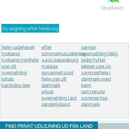
Vis på kort
Ny søgning efter feriebolig
ferie vadehavet
efter
samsø
tyskland
sommerhusudlejning
overnatning billig
tyskland miniferie
4400 kalundborg
ledig hytter
uge 28
malaga
løkken uge 29
overnatning
opvarmet pool
sommerferie i
lohals
ferie uge 28
danmark med
bardolino leje
danmark
børn
privat
last minute
overnatning i øst
sommer hus
sønderjylland
danmark
FIND PRIVAT UDLEJNING UD FRA LAND