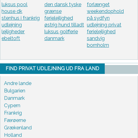
luksus pool
den dansk tyske
forlænget
house dk
grænse
weekendophold
stenhus i frankrig
ferielejlighed
på sydfyn
udlejning
østrig hund tilladt
udlejning privat
lejligheder
luksus golfferie
ferielejlighed
ebeltoft
danmark
sandvig
bornholm
FIND PRIVAT UDLEJNING UD FRA LAND
Andre lande
Bulgarien
Danmark
Cypern
Frankrig
Færøerne
Grækenland
Holland