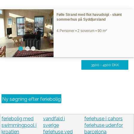
Følle Strand med flot havudsigt - skønt
sommerhus på Syddjursland
4 Personer • 2 soverum • 90 m²
3500 - 4500 DKK
Ny søgning efter feriebolig
feriebolig med
vandfald i
feriehuse i cahors
swimmingpool i
sverige
feriehuse udenfor
kroatien
feriehuse ved
barcelona