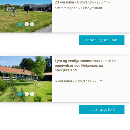
20 Personer • 8 soverum • 270 m² •
Swimmingpool • Husdyr tilladt
10000 - 31800 DKK
Lyst og venligt sommerhus i smukke
omgivelser ved Helgenæs på
Syddjursland
6 Personer • 3 soverum • 73 m²
2500 - 4499 DKK