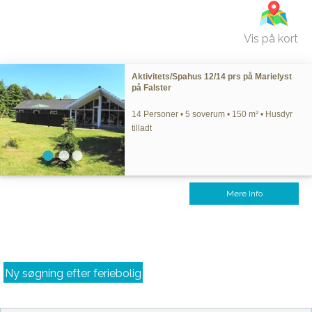
Vis på kort
Aktivitets/Spahus 12/14 prs på Marielyst
på Falster
14 Personer • 5 soverum • 150 m² • Husdyr
tilladt
Mere Info
Ny søgning efter feriebolig