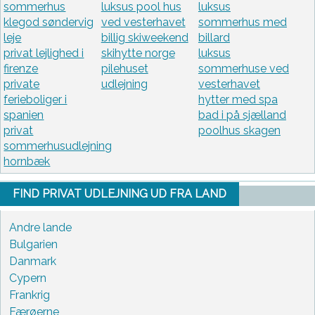
sommerhus
luksus pool hus
luksus
klegod søndervig
ved vesterhavet
sommerhus med
leje
billig skiweekend
billard
privat lejlighed i
skihytte norge
luksus
firenze
pilehuset
sommerhuse ved
private
udlejning
vesterhavet
ferieboliger i
hytter med spa
spanien
bad i på sjælland
privat
poolhus skagen
sommerhusudlejning
hornbæk
FIND PRIVAT UDLEJNING UD FRA LAND
Andre lande
Bulgarien
Danmark
Cypern
Frankrig
Færøerne