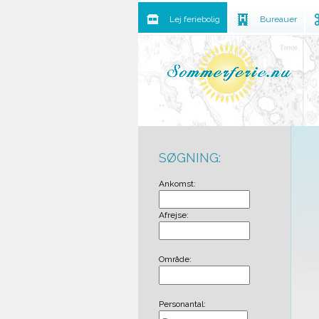
Lej feriebolig
Bureauer
SØGNING:
Ankomst:
Afrejse:
Område:
Personantal: