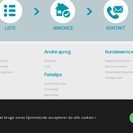
LISTE
ANNONCE
KONTAKT
Andre sprog
Kundeservic
g svar
Engelsk
Spørgsmål og svar
ebolig
Tysk
Opret annnoce
ingelser
Handelsbetingelse
Ferietips
Undgå snyd
Seværdigheder
Ferieblog
Gæstebog
 at bruge vores hjemmeside accepterer du alle cookies i