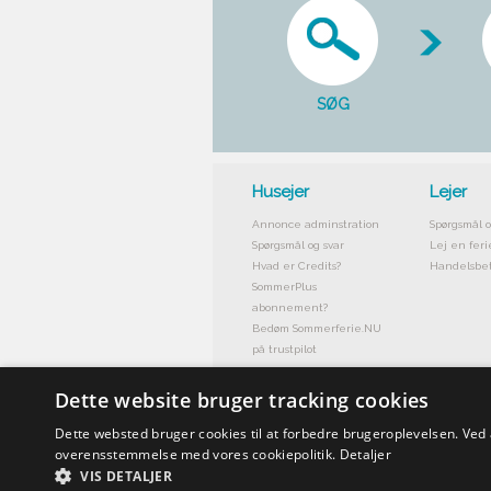
SØG
Husejer
Lejer
Annonce adminstration
Spørgsmål o
Spørgsmål og svar
Lej en feri
Hvad er Credits?
Handelsbet
SommerPlus
abonnement?
Bedøm Sommerferie.NU
på trustpilot
Dette website bruger tracking cookies
Dette websted bruger cookies til at forbedre brugeroplevelsen. Ved
overensstemmelse med vores cookiepolitik.
Detaljer
VIS DETALJER