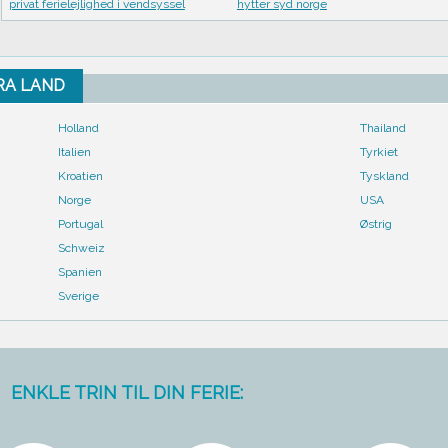
privat ferielejlighed i vendsyssel
hytter syd norge
FRA LAND
Holland
Thailand
Italien
Tyrkiet
Kroatien
Tyskland
Norge
USA
Portugal
Østrig
Schweiz
Spanien
Sverige
ENKLE TRIN TIL DIN FERIE: