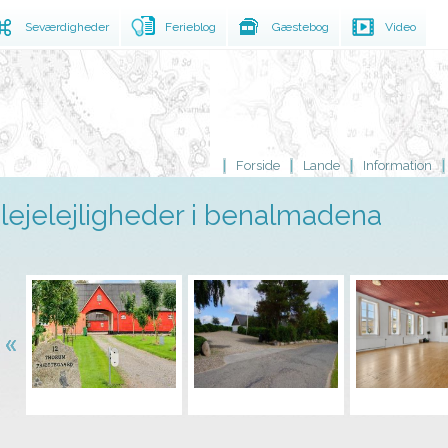
Seværdigheder
Ferieblog
Gæstebog
Video
Forside
Lande
Information
lejelejligheder i benalmadena