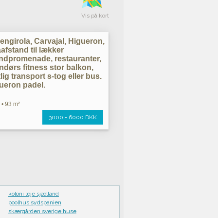
Vis på kort
engirola, Carvajal, Higueron,
åafstand til lækker
andpromenade, restauranter,
ndørs fitness stor balkon,
lig transport s-tog eller bus.
gueron padel.
 • 93 m²
3000 - 6000 DKK
koloni leje sjælland
poolhus sydspanien
skærgården sverige huse