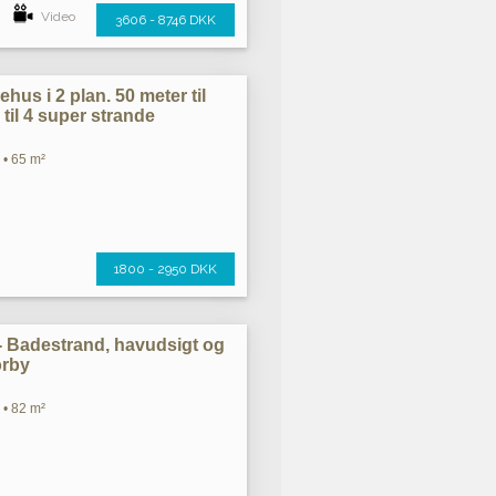
Video
3606 - 8746 DKK
ehus i 2 plan. 50 meter til
l til 4 super strande
 • 65 m²
1800 - 2950 DKK
 - Badestrand, havudsigt og
orby
 • 82 m²