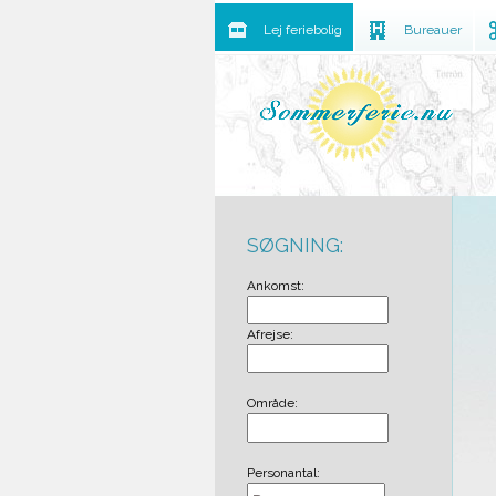
Lej feriebolig
Bureauer
SØGNING:
Ankomst:
Afrejse:
Område:
Personantal: