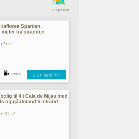
Vis på kort
iraflores Spanien,
0 meter fra stranden
 • 71 m²
Video
5250 - 9975 DKK
bolig til 4 i Cala de Mijas med
ls og gåafstand til strand
 • 104 m²