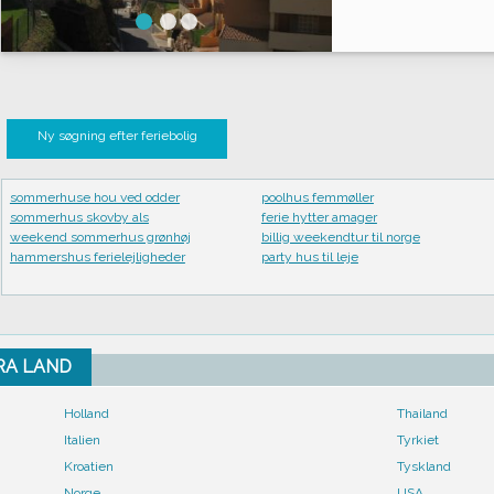
Ny søgning efter feriebolig
sommerhuse hou ved odder
poolhus femmøller
sommerhus skovby als
ferie hytter amager
weekend sommerhus grønhøj
billig weekendtur til norge
hammershus ferielejligheder
party hus til leje
FRA LAND
Holland
Thailand
Italien
Tyrkiet
Kroatien
Tyskland
Norge
USA