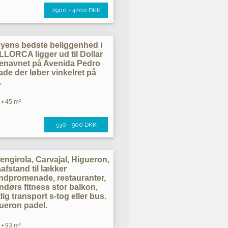
2900 - 4200 DKK
byens bedste beliggenhed i
ORCA ligger ud til Dollar
genavnet på Avenida Pedro
ade der løber vinkelret på
.
 • 45 m²
530 - 900 DKK
engirola, Carvajal, Higueron,
åafstand til lækker
andpromenade, restauranter,
ndørs fitness stor balkon,
lig transport s-tog eller bus.
gueron padel.
 • 93 m²