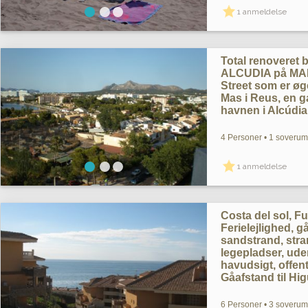
1 anmeldelse
Total renoveret 
ALCUDIA på MALL
Street som er ø
Mas i Reus, en g
havnen i Alcúdia
4 Personer • 1 soverum
1 anmeldelse
Costa del sol, Fu
Ferielejlighed, g
sandstrand, str
legepladser, ude
havudsigt, offent
Gåafstand til Hi
6 Personer • 3 soverum