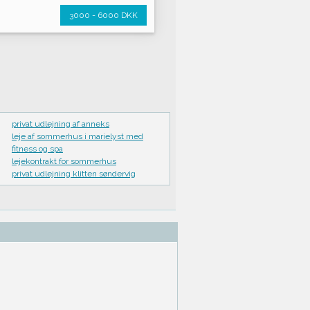
3000 - 6000 DKK
privat udlejning af anneks
leje af sommerhus i marielyst med
fitness og spa
lejekontrakt for sommerhus
privat udlejning klitten søndervig