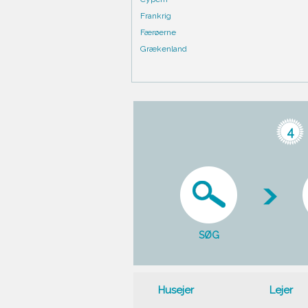
Frankrig
Færøerne
Grækenland
4
SØG
Husejer
Lejer