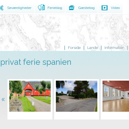
Seværdigheder
Ferieblog
Gæstebog
Video
Forside
Lande
Information
privat ferie spanien