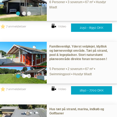
6 Personer • 3 soverum • 67 m² • Husdyr
tilladt
7 anmeldelser
Video
2150 - 8950 DKK
Familievenligt. Yderst velplejet. Idyllisk
og børnevenligt område. Tæt på strand,
pool & legepladser. Stort naturskønt
plæneområde direkte foran terrassen !
5 Personer • 2 soverum • 67 m² •
Swimmingpool • Husdyr tilladt
7 anmeldelser
Video
1850 - 7700 DKK
Hus tæt på strand, marina, indkøb og
Golfbaner