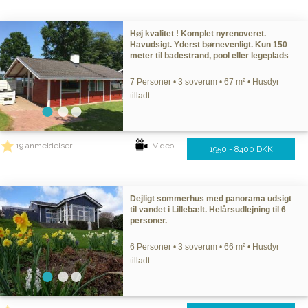
Høj kvalitet ! Komplet nyrenoveret.
Havudsigt. Yderst børnevenligt. Kun 150
meter til badestrand, pool eller legeplads
7 Personer • 3 soverum • 67 m² • Husdyr
tilladt
19 anmeldelser
Video
1950 - 8400 DKK
Dejligt sommerhus med panorama udsigt
til vandet i Lillebælt. Helårsudlejning til 6
personer.
6 Personer • 3 soverum • 66 m² • Husdyr
tilladt