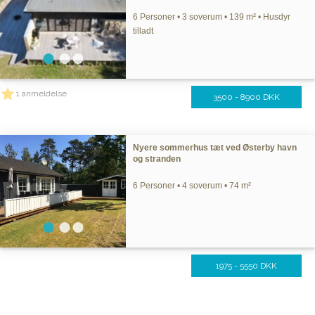
6 Personer • 3 soverum • 139 m² • Husdyr
tilladt
1 anmeldelse
3500 - 8900 DKK
Nyere sommerhus tæt ved Østerby havn
og stranden
6 Personer • 4 soverum • 74 m²
1975 - 5550 DKK