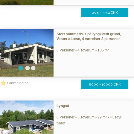
2539 - 5594 DKK
Stort sommerhus på lyngklædt grund,
Vesterø Læsø, 4 værelser 8 personer
8 Personer • 4 soverum • 105 m²
1 anmeldelse
8000 - 10000 DKK
Lyngså
6 Personer • 3 soverum • 99 m² • Husdyr
tilladt