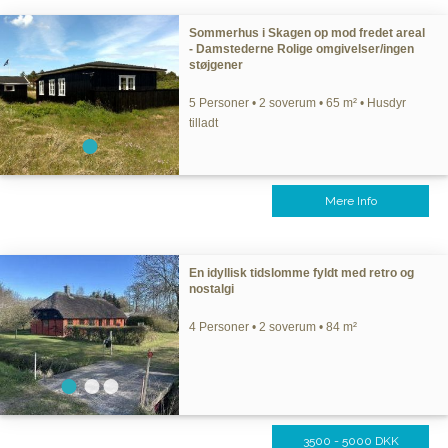
Sommerhus i Skagen op mod fredet areal
- Damstederne Rolige omgivelser/ingen
støjgener
5 Personer • 2 soverum • 65 m² • Husdyr
tilladt
Mere Info
En idyllisk tidslomme fyldt med retro og
nostalgi
4 Personer • 2 soverum • 84 m²
3500 - 5000 DKK