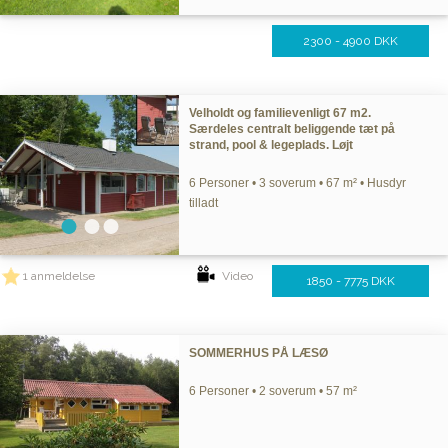
2300 - 4900 DKK
Velholdt og familievenligt 67 m2.
Særdeles centralt beliggende tæt på
strand, pool & legeplads. Løjt
6 Personer • 3 soverum • 67 m² • Husdyr
tilladt
1 anmeldelse
Video
1850 - 7775 DKK
SOMMERHUS PÅ LÆSØ
6 Personer • 2 soverum • 57 m²