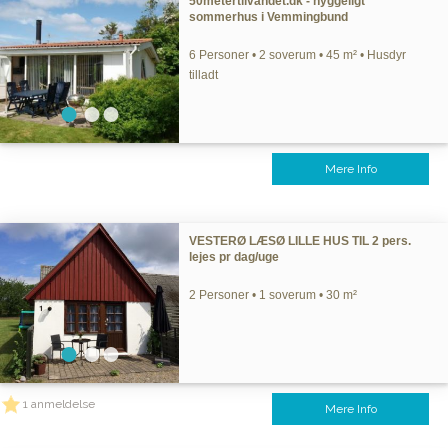
50metertilvandet.dk - hyggeligt
sommerhus i Vemmingbund
6 Personer • 2 soverum • 45 m² • Husdyr
tilladt
Mere Info
VESTERØ LÆSØ LILLE HUS TIL 2 pers.
lejes pr dag/uge
2 Personer • 1 soverum • 30 m²
1 anmeldelse
Mere Info