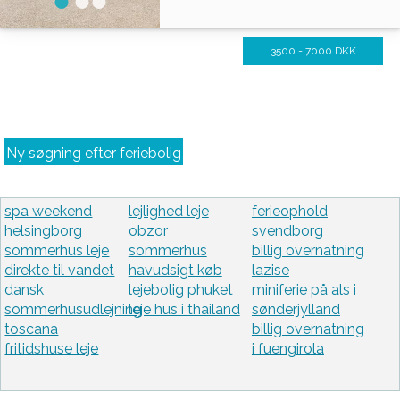
3500 - 7000 DKK
Ny søgning efter feriebolig
spa weekend
lejlighed leje
ferieophold
helsingborg
obzor
svendborg
sommerhus leje
sommerhus
billig overnatning
direkte til vandet
havudsigt køb
lazise
dansk
lejebolig phuket
miniferie på als i
sommerhusudlejning
leje hus i thailand
sønderjylland
toscana
billig overnatning
fritidshuse leje
i fuengirola