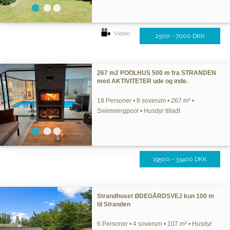
Video
2500 - 7000 DKK
267 m2 POOLHUS 500 m fra STRANDEN
med AKTIVITETER ude og inde.
18 Personer • 8 soverum • 267 m² •
Swimmingpool • Husdyr tilladt
19500 - 33400 DKK
Strandhuset ØDEGÅRDSVEJ kun 100 m
til Stranden
6 Personer • 4 soverum • 107 m² • Husdyr