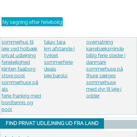
Ny søgning efter feriebolig
sommerhus til
talay tara
overnatning
leje ved holbæk
km afstande i
karrebæksminde
privat udlejning
tyrkiet
billig ferie steder i
ferielejlighed
sommerferie
danmark
klinten faaborg
deals
sommerhuse på
store pool
leje barolo
thurø sælges
sommerhuse på
sommerhuse
als
med dyr til leje i
ferie frankrig med
odder
bordtennis og
pool
FIND PRIVAT UDLEJNING UD FRA LAND