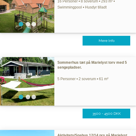
16 Personer • 8 soverum • 293 m² •
Swimmingpool • Husdyr tilladt
Mere Info
Sommerhus tæt på Marielyst torv med 5
sengepladser.
5 Personer • 2 soverum • 61 m²
3500 - 4500 DKK
Aktivitets/Spahus 12/14 prs på Marielyst