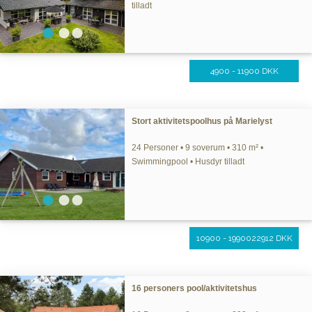
tilladt
4900 - 11900 DKK
Stort aktivitetspoolhus på Marielyst
24 Personer • 9 soverum • 310 m² •
Swimmingpool • Husdyr tilladt
10900 - 1990022912 DKK
16 personers pool/aktivitetshus