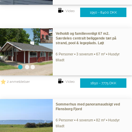
Video
1950 - 8400 DKK
Velholdt og familievenligt 67 m2.
Særdeles centralt beliggende tæt på
strand, pool & legeplads. Løjt
6 Personer • 3 soverum • 67 m² • Husdyr
tilladt
2 anmeldelser
Video
1850 - 7775 DKK
Sommerhus med panoramaudsigt ved
Flensborg Fjord
6 Personer • 4 soverum • 82 m² • Husdyr
tilladt