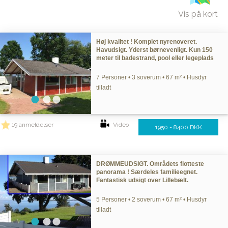
Vis på kort
Høj kvalitet ! Komplet nyrenoveret.
Havudsigt. Yderst børnevenligt. Kun 150
meter til badestrand, pool eller legeplads
7 Personer • 3 soverum • 67 m² • Husdyr
tilladt
19 anmeldelser
Video
1950 - 8400 DKK
DRØMMEUDSIGT. Områdets flotteste
panorama ! Særdeles familieegnet.
Fantastisk udsigt over Lillebælt.
5 Personer • 2 soverum • 67 m² • Husdyr
tilladt