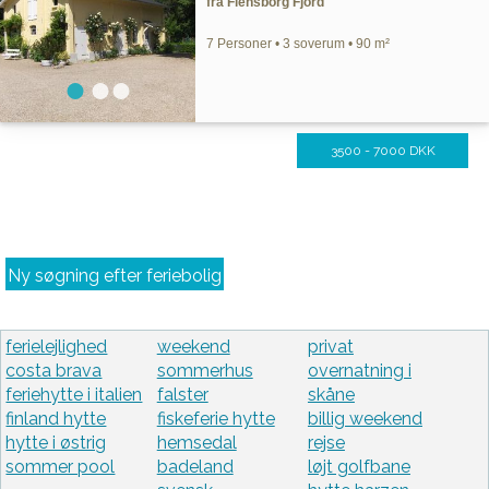
fra Flensborg Fjord
7 Personer • 3 soverum • 90 m²
3500 - 7000 DKK
Ny søgning efter feriebolig
ferielejlighed
weekend
privat
costa brava
sommerhus
overnatning i
feriehytte i italien
falster
skåne
finland hytte
fiskeferie hytte
billig weekend
hytte i østrig
hemsedal
rejse
sommer pool
badeland
løjt golfbane