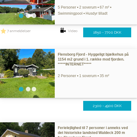
5 Personer • 2 soverum • 67 m² •
Swimmingpool • Husdyr tilladt
7 anmeldelser
Video
1850 - 7700 DKK
Flensborg Fjord - Hyggeligt bjælkehus på
1154 m2 grund i 1. række mod fjorden.
*****INTERNET*****
2 Personer • 1 soverum • 35 m²
2300 - 4900 DKK
Ferielejlighed til 7 personer i anneks ved
det historiske landsted Waldeck 200 m