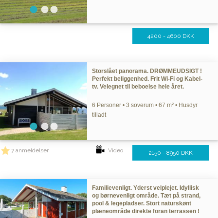
4200 - 4600 DKK
Storslået panorama. DRØMMEUDSIGT !
Perfekt beliggenhed. Frit Wi-Fi og Kabel-
tv. Velegnet til beboelse hele året.
6 Personer • 3 soverum • 67 m² • Husdyr
tilladt
7 anmeldelser
Video
2150 - 8950 DKK
Familievenligt. Yderst velplejet. Idyllisk
og børnevenligt område. Tæt på strand,
pool & legepladser. Stort naturskønt
plæneområde direkte foran terrassen !