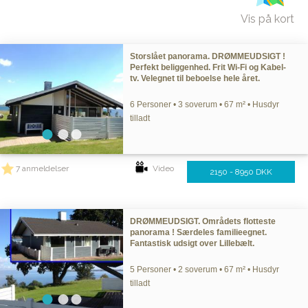
Vis på kort
Storslået panorama. DRØMMEUDSIGT !
Perfekt beliggenhed. Frit Wi-Fi og Kabel-
tv. Velegnet til beboelse hele året.
6 Personer • 3 soverum • 67 m² • Husdyr
tilladt
7 anmeldelser
Video
2150 - 8950 DKK
DRØMMEUDSIGT. Områdets flotteste
panorama ! Særdeles familieegnet.
Fantastisk udsigt over Lillebælt.
5 Personer • 2 soverum • 67 m² • Husdyr
tilladt