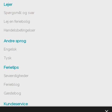
Lejer
Spørgsmål og svar
Lej en feriebolig
Handelsbetingelser
Andre sprog
Engelsk
Tysk
Ferietips
Seværdigheder
Ferieblog
Gæstebog
Kundeservice
×