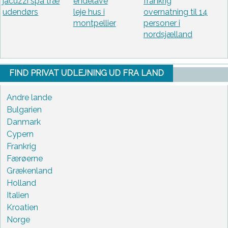
jacuzzi spa træ
endelave
frankrig
udendørs
leje hus i
overnatning til 14
montpellier
personer i
nordsjælland
FIND PRIVAT UDLEJNING UD FRA LAND
Andre lande
Bulgarien
Danmark
Cypern
Frankrig
Færøerne
Grækenland
Holland
Italien
Kroatien
Norge