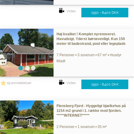
Video
1950 - 8400 DKK
Høj kvalitet ! Komplet nyrenoveret.
Havudsigt. Yderst børnevenligt. Kun 150
meter til badestrand, pool eller legeplads
7 Personer • 3 soverum • 67 m² • Husdyr
tilladt
19 anmeldelser
Video
1950 - 8400 DKK
Flensborg Fjord - Hyggeligt bjælkehus på
1154 m2 grund i 1. række mod fjorden.
*****INTERNET*****
2 Personer • 1 soverum • 35 m²