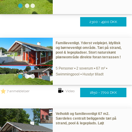
2300 - 4900 DKK
Familievenligt. Yderst velplejet. Idyllisk
og børnevenligt område. Tæt på strand,
pool & legepladser. Stort naturskønt
plæneområde direkte foran terrassen !
5 Personer • 2 soverum • 67 m² •
Swimmingpool • Husdyr tilladt
7 anmeldelser
Video
1850 - 7700 DKK
Velholdt og familievenligt 67 m2.
Særdeles centralt beliggende tæt på
strand, pool & legeplads. Løjt