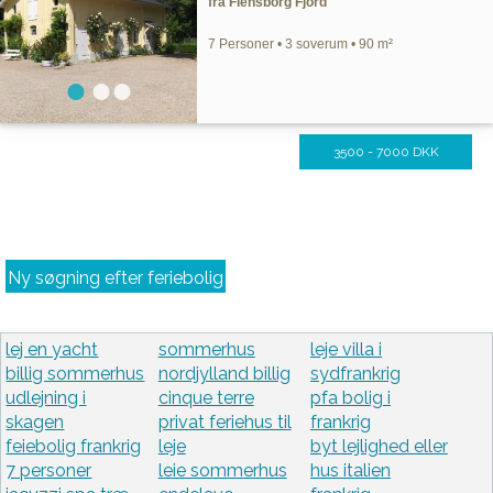
fra Flensborg Fjord
7 Personer • 3 soverum • 90 m²
3500 - 7000 DKK
Ny søgning efter feriebolig
lej en yacht
sommerhus
leje villa i
billig sommerhus
nordjylland billig
sydfrankrig
udlejning i
cinque terre
pfa bolig i
skagen
privat feriehus til
frankrig
feiebolig frankrig
leje
byt lejlighed eller
7 personer
leie sommerhus
hus italien