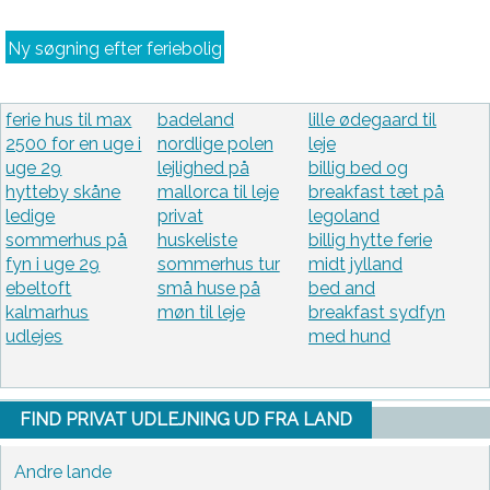
Ny søgning efter feriebolig
ferie hus til max
badeland
lille ødegaard til
2500 for en uge i
nordlige polen
leje
uge 29
lejlighed på
billig bed og
hytteby skåne
mallorca til leje
breakfast tæt på
ledige
privat
legoland
sommerhus på
huskeliste
billig hytte ferie
fyn i uge 29
sommerhus tur
midt jylland
ebeltoft
små huse på
bed and
kalmarhus
møn til leje
breakfast sydfyn
udlejes
med hund
FIND PRIVAT UDLEJNING UD FRA LAND
Andre lande