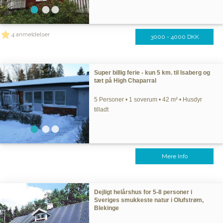
4 anmeldelser
3000 - 4000 DKK
Super billig ferie - kun 5 km. til Isaberg og
tæt på High Chaparral
5 Personer • 1 soverum • 42 m² • Husdyr
tilladt
Mere Info
Dejligt helårshus for 5-8 personer i
Sveriges smukkeste natur i Olufstrøm,
Blekinge