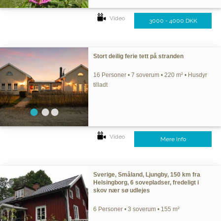
Video
3000 - 4000 DKK
Stort deilig ferie tett på stranden
16 Personer • 7 soverum • 220 m² • Husdyr
tilladt
Video
Mere Info
Sverige, Småland, Ljungby, 150 km fra
Helsingborg, 6 sovepladser, fredeligt i
skov nær sø udlejes
6 Personer • 3 soverum • 155 m²