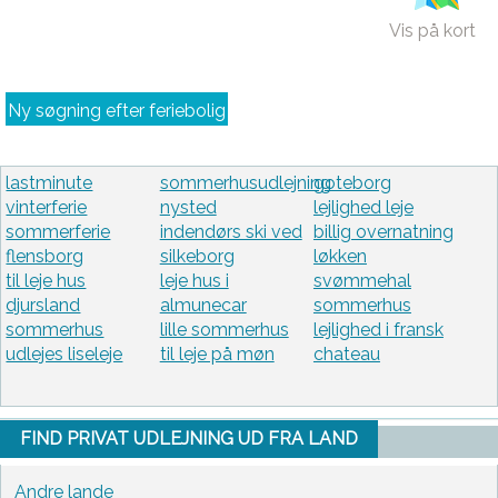
Vis på kort
Ny søgning efter feriebolig
lastminute
sommerhusudlejning
goteborg
vinterferie
nysted
lejlighed leje
sommerferie
indendørs ski ved
billig overnatning
flensborg
silkeborg
løkken
til leje hus
leje hus i
svømmehal
djursland
almunecar
sommerhus
sommerhus
lille sommerhus
lejlighed i fransk
udlejes liseleje
til leje på møn
chateau
FIND PRIVAT UDLEJNING UD FRA LAND
Andre lande