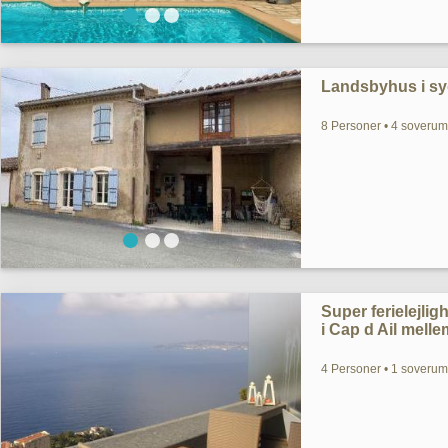
Landsbyhus i sydf
8 Personer • 4 soverum
Super ferielejli
i Cap d Ail mell
4 Personer • 1 soverum