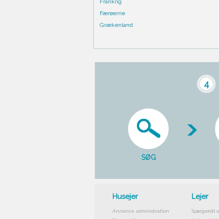
Frankrig
Færøerne
Grækenland
4
SØG
Husejer
Lejer
Annonce adminstration
Spørgsmål o