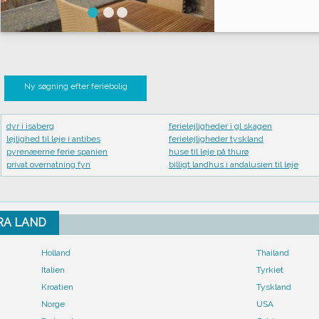
Ny søgning efter feriebolig
dyr i isaberg
ferielejligheder i gl skagen
lejlighed til leje i antibes
ferielejligheder tyskland
pyrenæerne ferie spanien
huse til leje på thurø
privat overnatning fyn
billigt landhus i andalusien til leje
FRA LAND
Holland
Thailand
Italien
Tyrkiet
Kroatien
Tyskland
Norge
USA