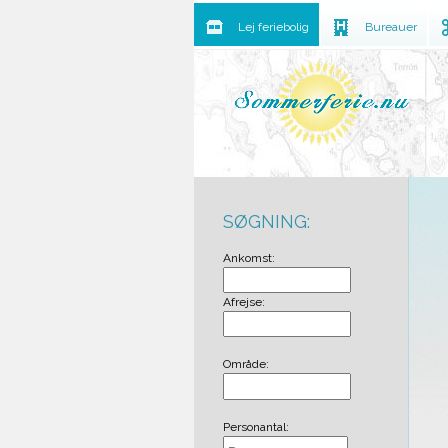
Lej feriebolig
Bureauer
SØGNING:
Ankomst:
Afrejse:
Område:
Personantal: