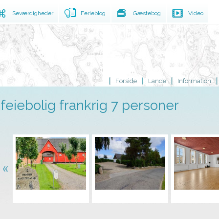
Seværdigheder
Ferieblog
Gæstebog
Video
Forside
Lande
Information
feiebolig frankrig 7 personer