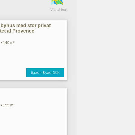
Vis på kort
 byhus med stor privat
rtet af Provence
 • 140 m²
6900 - 8500 DKK
 • 155 m²