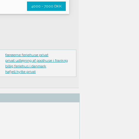
4000 - 7000 DKK
færøerne feriehuse privat
privat udlejning af poolhuse i frankrig
billig feriehus i danmark
hafjell hytte privat