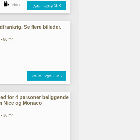
Video
5949 - 19349 DKK
rankrig. Se flere billeder.
 • 80 m²
2000 - 2500 DKK
ghed for 4 personer beliggende
em Nice og Monaco
 • 30 m²