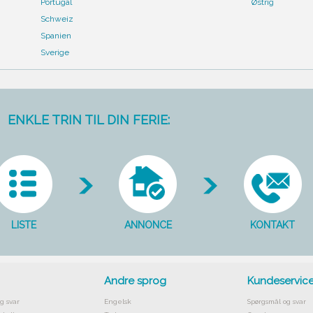
Portugal
Østrig
Schweiz
Spanien
Sverige
ENKLE TRIN TIL DIN FERIE:
LISTE
ANNONCE
KONTAKT
Andre sprog
Kundeservic
g svar
Engelsk
Spørgsmål og svar