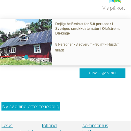
Vis på kort
Dejligt helårshus for 5-8 personer i
Sveriges smukkeste natur i Olufstrøm,
Blekinge
8 Personer • 3 soverum • 90 m² • Husdyr
tilladt
2800 - 4500 DKK
Ny søgning efter feriebolig
luxus
lolland
sommerhus