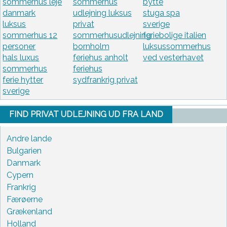
sommerhus leje
sommerhus
bytte
danmark
udlejning luksus
stuga spa
luksus
privat
sverige
sommerhus 12
sommerhusudlejning
feriebolige italien
personer
bornholm
luksussommerhus
hals luxus
feriehus anholt
ved vesterhavet
sommerhus
feriehus
ferie hytter
sydfrankrig privat
sverige
FIND PRIVAT UDLEJNING UD FRA LAND
Andre lande
Bulgarien
Danmark
Cypern
Frankrig
Færøerne
Grækenland
Holland