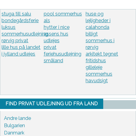
stuga till salu
pool sommerhus
huse og
bondegårdsferie
als
lejligheder i
luksus
hytter i nice
calahonda
sommerhusudlejning
assens hus
billigt
rørvig privat
udlejes
sommerhus i
lille hus på landet
privat
rørvig
i jylland udlejes
feriehusudlejning
arkitekt tegnet
småland
fritidshus
gilleleje
sommerhus
havudsigt
FIND PRIVAT UDLEJNING UD FRA LAND
Andre lande
Bulgarien
Danmark