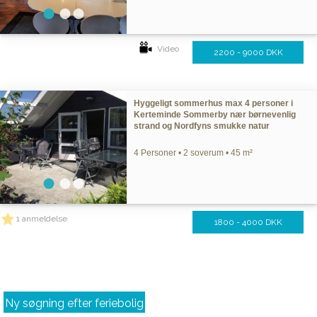
Video
2200 - 9000 DKK
Hyggeligt sommerhus max 4 personer i
Kerteminde Sommerby nær børnevenlig
strand og Nordfyns smukke natur
4 Personer • 2 soverum • 45 m²
1 anmeldelse
1800 - 4000 DKK
Ny søgning efter feriebolig