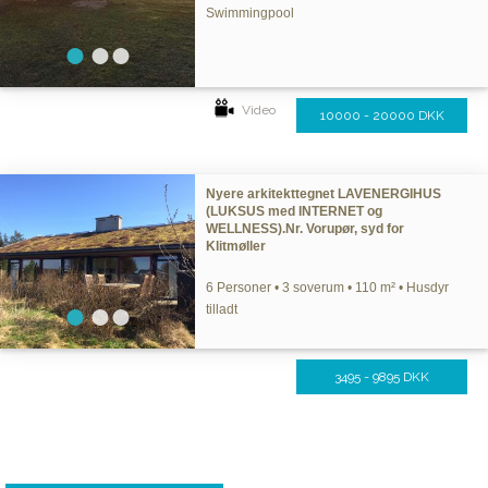
Swimmingpool
Video
10000 - 20000 DKK
Nyere arkitekttegnet LAVENERGIHUS
(LUKSUS med INTERNET og
WELLNESS).Nr. Vorupør, syd for
Klitmøller
6 Personer • 3 soverum • 110 m² • Husdyr
tilladt
3495 - 9895 DKK