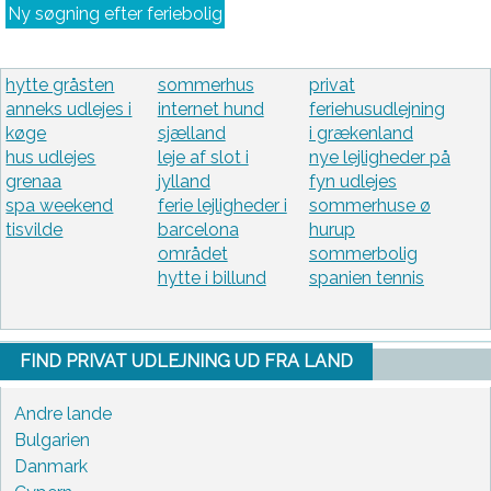
Ny søgning efter feriebolig
hytte gråsten
sommerhus
privat
anneks udlejes i
internet hund
feriehusudlejning
køge
sjælland
i grækenland
hus udlejes
leje af slot i
nye lejligheder på
grenaa
jylland
fyn udlejes
spa weekend
ferie lejligheder i
sommerhuse ø
tisvilde
barcelona
hurup
området
sommerbolig
hytte i billund
spanien tennis
FIND PRIVAT UDLEJNING UD FRA LAND
Andre lande
Bulgarien
Danmark