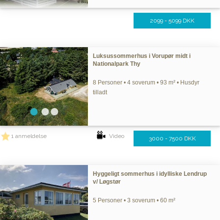
2099 - 5099 DKK
Luksussommerhus i Vorupør midt i
Nationalpark Thy
8 Personer • 4 soverum • 93 m² • Husdyr
tilladt
1 anmeldelse
Video
3000 - 7500 DKK
Hyggeligt sommerhus i idylliske Lendrup
v/ Løgstør
5 Personer • 3 soverum • 60 m²