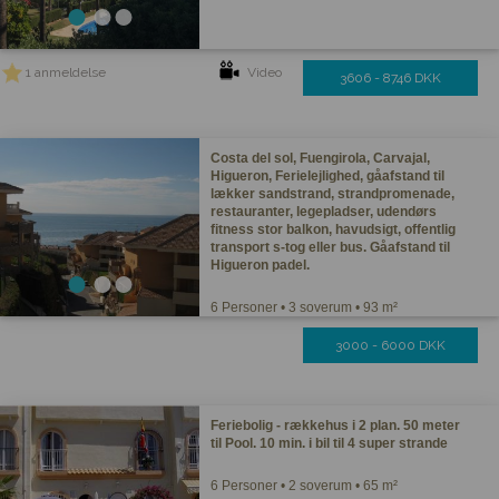
1 anmeldelse
Video
3606 - 8746 DKK
Costa del sol, Fuengirola, Carvajal,
Higueron, Ferielejlighed, gåafstand til
lækker sandstrand, strandpromenade,
restauranter, legepladser, udendørs
fitness stor balkon, havudsigt, offentlig
transport s-tog eller bus. Gåafstand til
Higueron padel.
6 Personer • 3 soverum • 93 m²
3000 - 6000 DKK
Feriebolig - rækkehus i 2 plan. 50 meter
til Pool. 10 min. i bil til 4 super strande
6 Personer • 2 soverum • 65 m²