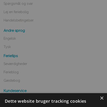
Spørgsmål og svar
Lej en feriebolig
Handelsbetingelser
Andre sprog
Engelsk
Tysk
Ferietips
Seværdigheder
Ferieblog
Gæstebog
Kundeservice
×
Spørgsmål og svar
Dette website bruger tracking cookies
Opret annnoce