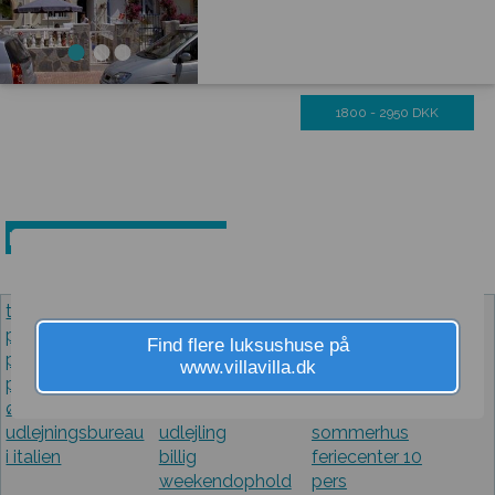
1800 - 2950 DKK
Ny søgning efter feriebolig
toscana feriehus
sommerhusudlejning
lej feriebolig
privat
nordfyn
privat i spanien
Find flere luksushuse på
privat udlejning
lejelejligheder
sommerhus
www.villavilla.dk
provence
silkeborg
stråtag
ødegård udlej
sydsverige privat
havudsigt leje
udlejningsbureau
udlejling
sommerhus
i italien
billig
feriecenter 10
weekendophold
pers