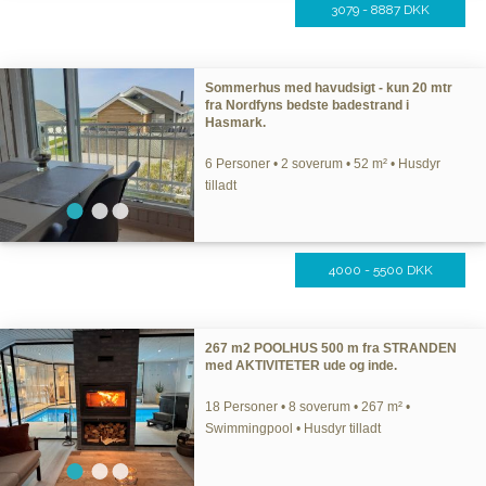
3079 - 8887 DKK
Sommerhus med havudsigt - kun 20 mtr
fra Nordfyns bedste badestrand i
Hasmark.
6 Personer • 2 soverum • 52 m² • Husdyr
tilladt
4000 - 5500 DKK
267 m2 POOLHUS 500 m fra STRANDEN
med AKTIVITETER ude og inde.
18 Personer • 8 soverum • 267 m² •
Swimmingpool • Husdyr tilladt