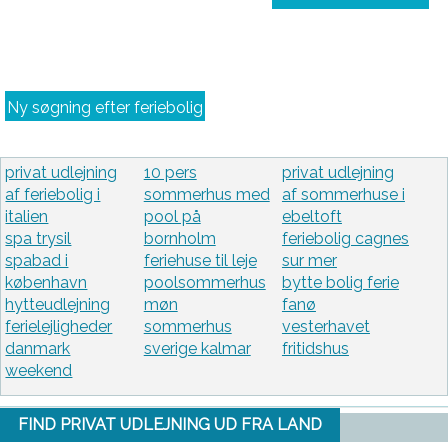
Ny søgning efter feriebolig
privat udlejning
10 pers
privat udlejning
af feriebolig i
sommerhus med
af sommerhuse i
italien
pool på
ebeltoft
spa trysil
bornholm
feriebolig cagnes
spabad i
feriehuse til leje
sur mer
københavn
poolsommerhus
bytte bolig ferie
hytteudlejning
møn
fanø
ferielejligheder
sommerhus
vesterhavet
danmark
sverige kalmar
fritidshus
weekend
FIND PRIVAT UDLEJNING UD FRA LAND