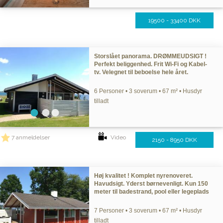
19500 - 33400 DKK
Storslået panorama. DRØMMEUDSIGT !
Perfekt beliggenhed. Frit Wi-Fi og Kabel-
tv. Velegnet til beboelse hele året.
6 Personer • 3 soverum • 67 m² • Husdyr
tilladt
7 anmeldelser
Video
2150 - 8950 DKK
Høj kvalitet ! Komplet nyrenoveret.
Havudsigt. Yderst børnevenligt. Kun 150
meter til badestrand, pool eller legeplads
7 Personer • 3 soverum • 67 m² • Husdyr
tilladt