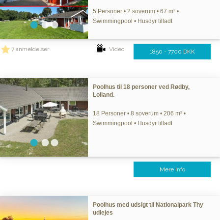
5 Personer • 2 soverum • 67 m² •
Swimmingpool • Husdyr tilladt
7 anmeldelser
Video
1850 - 7700 DKK
Poolhus til 18 personer ved Rødby,
Lolland.
18 Personer • 8 soverum • 206 m² •
Swimmingpool • Husdyr tilladt
Mere Info
Poolhus med udsigt til Nationalpark Thy
udlejes