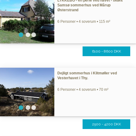
LYKKEBO - en perle ved havet - skønt
Samsø sommerhus ved Mårup
Østerstrand
6 Personer • 4 soverum • 115 m²
6100 - 8600 DKK
Dejligt sommerhus i Klitmøller ved
Vesterhavet i Thy.
6 Personer • 4 soverum • 70 m²
2500 - 4200 DKK