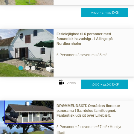
7500 - 13390 DKK
Ferielejlighed til 6 personer med
fantastisk havudsigt - i Allinge på
Nordbornholm
6 Personer • 3 soverum • 85 m²
Video
3000 - 4400 DKK
DRØMMEUDSIGT. Områdets flotteste
panorama ! Særdeles familieegnet.
Fantastisk udsigt over Lillebælt.
5 Personer • 2 soverum • 67 m² • Husdyr
tilladt