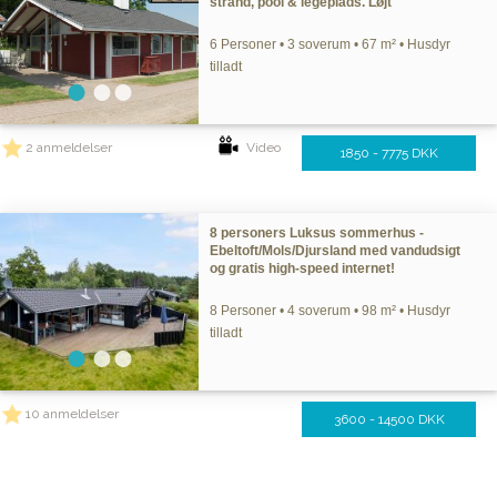
strand, pool & legeplads. Løjt
6 Personer • 3 soverum • 67 m² • Husdyr
tilladt
2 anmeldelser
Video
1850 - 7775 DKK
8 personers Luksus sommerhus -
Ebeltoft/Mols/Djursland med vandudsigt
og gratis high-speed internet!
8 Personer • 4 soverum • 98 m² • Husdyr
tilladt
10 anmeldelser
3600 - 14500 DKK