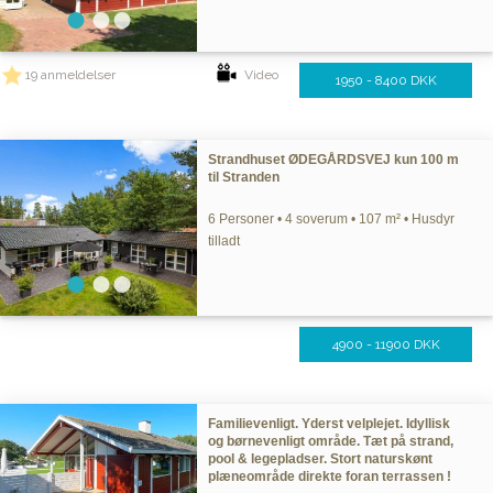
19 anmeldelser
Video
1950 - 8400 DKK
Strandhuset ØDEGÅRDSVEJ kun 100 m
til Stranden
6 Personer • 4 soverum • 107 m² • Husdyr
tilladt
4900 - 11900 DKK
Familievenligt. Yderst velplejet. Idyllisk
og børnevenligt område. Tæt på strand,
pool & legepladser. Stort naturskønt
plæneområde direkte foran terrassen !