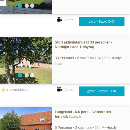
Video
1950 - 8400 DKK
Stort aktivitetshus til 33 personer -
Norddjursland, Udbyhøj
33 Personer • 6 soverum • 340 m² • Husdyr
tilladt
1 anmeldelse
Video
5700 - 12700 DKK
Langeland - 4-6 pers. - Velindrettet
ferielejl. i Lohals
6 Personer • 2 soverum • 96 m² • Husdyr