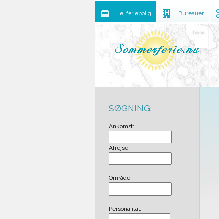
Lej feriebolig
Bureauer
SØGNING:
Ankomst:
Afrejse:
Område:
Personantal: