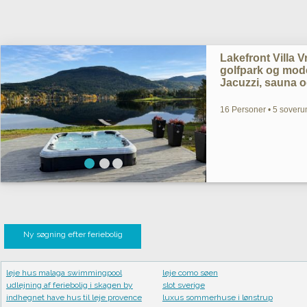
Lakefront Villa V
golfpark og mode
Jacuzzi, sauna o
16 Personer • 5 soverum
Ny søgning efter feriebolig
leje hus malaga swimmingpool
leje como søen
udlejning af feriebolig i skagen by
slot sverige
indhegnet have hus til leje provence
luxus sommerhuse i lønstrup