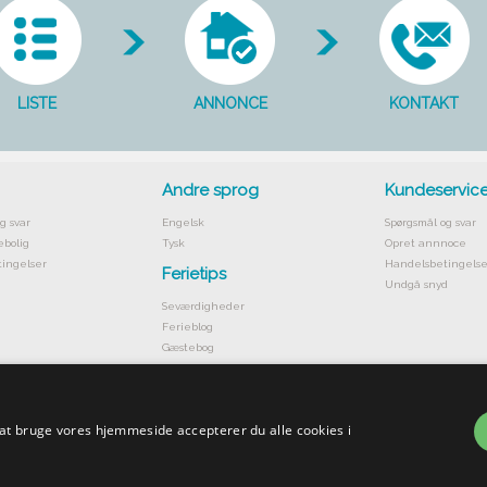
LISTE
ANNONCE
KONTAKT
Andre sprog
Kundeservic
g svar
Engelsk
Spørgsmål og svar
ebolig
Tysk
Opret annnoce
ingelser
Handelsbetingelse
Ferietips
Undgå snyd
Seværdigheder
Ferieblog
Gæstebog
 at bruge vores hjemmeside accepterer du alle cookies i