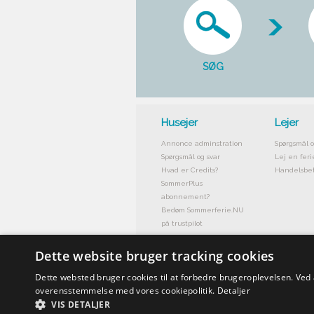
SØG
Husejer
Lejer
Annonce adminstration
Spørgsmål o
Spørgsmål og svar
Lej en feri
Hvad er Credits?
Handelsbet
SommerPlus
abonnement?
Bedøm Sommerferie.NU
på trustpilot
Dette website bruger tracking cookies
Dette websted bruger cookies til at forbedre brugeroplevelsen. Ved
overensstemmelse med vores cookiepolitik.
Detaljer
VIS DETALJER