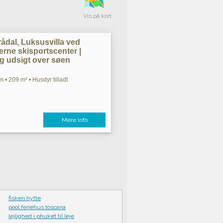
Vis på kort
rådal, Luksusvilla ved
rne skisportscenter |
g udsigt over søen
 • 209 m² • Husdyr tilladt
Mere Info
fiskeri hytte
pool feriehus toscana
lejlighed i phuket til leje