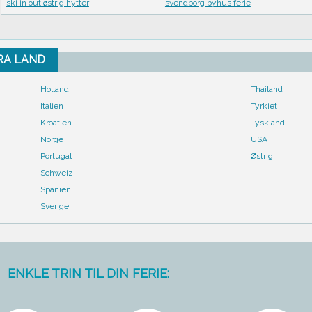
ski in out østrig hytter
svendborg byhus ferie
FRA LAND
Holland
Thailand
Italien
Tyrkiet
Kroatien
Tyskland
Norge
USA
Portugal
Østrig
Schweiz
Spanien
Sverige
ENKLE TRIN TIL DIN FERIE: