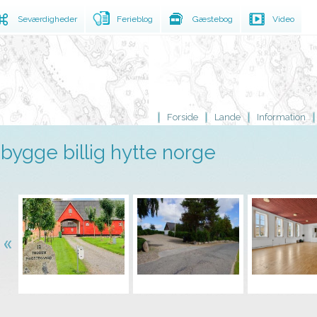
Seværdigheder
Ferieblog
Gæstebog
Video
Forside
Lande
Information
bygge billig hytte norge