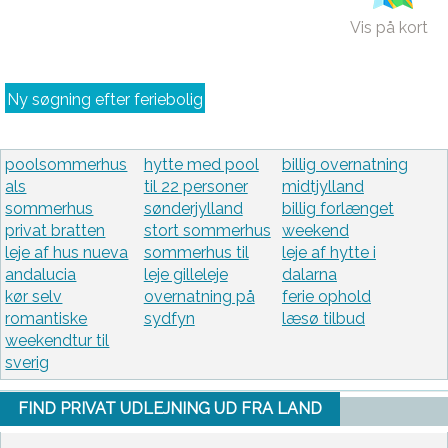
Vis på kort
Ny søgning efter feriebolig
poolsommerhus
hytte med pool
billig overnatning
als
til 22 personer
midtjylland
sommerhus
sønderjylland
billig forlænget
privat bratten
stort sommerhus
weekend
leje af hus nueva
sommerhus til
leje af hytte i
andalucia
leje gilleleje
dalarna
kør selv
overnatning på
ferie ophold
romantiske
sydfyn
læsø tilbud
weekendtur til
sverig
FIND PRIVAT UDLEJNING UD FRA LAND