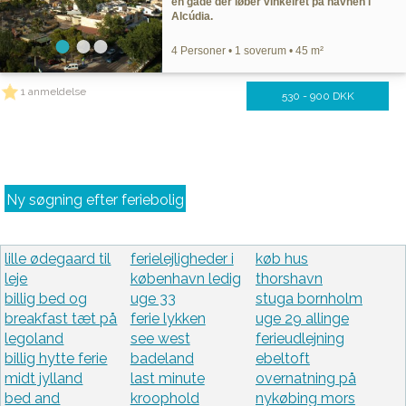
en gade der løber vinkelret på havnen i
Alcúdia.
4 Personer • 1 soverum • 45 m²
1 anmeldelse
530 - 900 DKK
Ny søgning efter feriebolig
lille ødegaard til
ferielejligheder i
køb hus
leje
københavn ledig
thorshavn
billig bed og
uge 33
stuga bornholm
breakfast tæt på
ferie lykken
uge 29 allinge
legoland
see west
ferieudlejning
billig hytte ferie
badeland
ebeltoft
midt jylland
last minute
overnatning på
bed and
kroophold
nykøbing mors