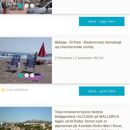
1800 - 2950 DKK
Malaga - El Palo - Badestrand, havudsigt
og charmerende storby
2 Personer • 2 soverum • 82 m²
1 anmeldelse
2900 - 4200 DKK
Total renoveret byens bedste
beliggenhed i ALCUDIA på MALLORCA
ligger ud til Dollar Street som er
øgenavnet på Avenida Pedro Mas i Reus,