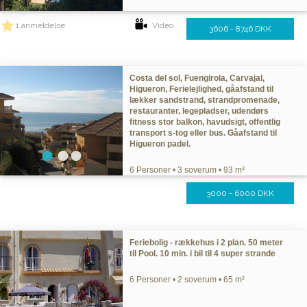
1 anmeldelse
Video
3606 - 8746 DKK
Costa del sol, Fuengirola, Carvajal,
Higueron, Ferielejlighed, gåafstand til
lækker sandstrand, strandpromenade,
restauranter, legepladser, udendørs
fitness stor balkon, havudsigt, offentlig
transport s-tog eller bus. Gåafstand til
Higueron padel.
6 Personer • 3 soverum • 93 m²
3000 - 6000 DKK
Feriebolig - rækkehus i 2 plan. 50 meter
til Pool. 10 min. i bil til 4 super strande
6 Personer • 2 soverum • 65 m²