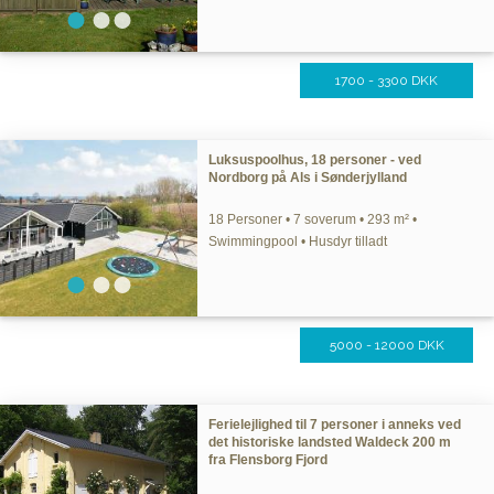
1700 - 3300 DKK
Luksuspoolhus, 18 personer - ved
Nordborg på Als i Sønderjylland
18 Personer • 7 soverum • 293 m² •
Swimmingpool • Husdyr tilladt
5000 - 12000 DKK
Ferielejlighed til 7 personer i anneks ved
det historiske landsted Waldeck 200 m
fra Flensborg Fjord