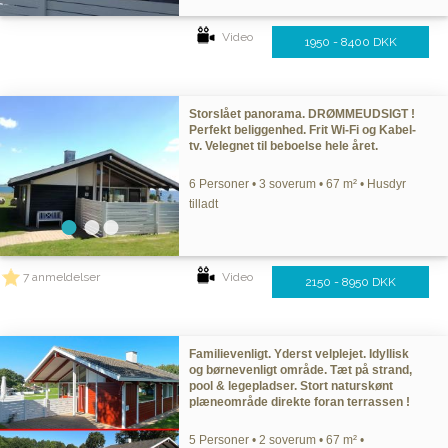
Video
1950 - 8400 DKK
Storslået panorama. DRØMMEUDSIGT !
Perfekt beliggenhed. Frit Wi-Fi og Kabel-
tv. Velegnet til beboelse hele året.
6 Personer • 3 soverum • 67 m² • Husdyr
tilladt
7 anmeldelser
Video
2150 - 8950 DKK
Familievenligt. Yderst velplejet. Idyllisk
og børnevenligt område. Tæt på strand,
pool & legepladser. Stort naturskønt
plæneområde direkte foran terrassen !
5 Personer • 2 soverum • 67 m² •