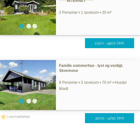
*****INTERNET*****
2 Personer • 1 soverum • 35 m²
2300 - 4900 DKK
Familie sommerhus - lyst og venligt.
Skovmose
6 Personer • 3 soverum • 70 m² • Husdyr
tilladt
1 anmeldelse
3000 - 4750 DKK