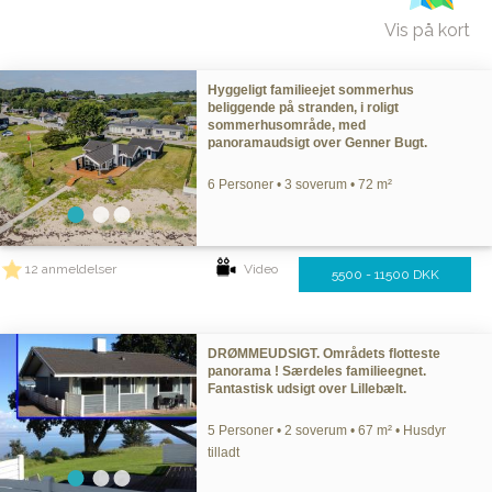
Vis på kort
Hyggeligt familieejet sommerhus
beliggende på stranden, i roligt
sommerhusområde, med
panoramaudsigt over Genner Bugt.
6 Personer • 3 soverum • 72 m²
12 anmeldelser
Video
5500 - 11500 DKK
DRØMMEUDSIGT. Områdets flotteste
panorama ! Særdeles familieegnet.
Fantastisk udsigt over Lillebælt.
5 Personer • 2 soverum • 67 m² • Husdyr
tilladt