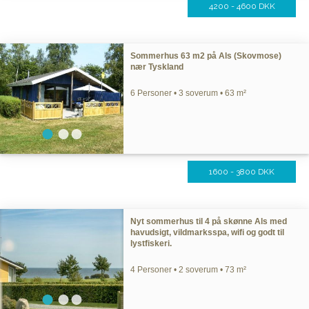
4200 - 4600 DKK
Sommerhus 63 m2 på Als (Skovmose)
nær Tyskland
6 Personer • 3 soverum • 63 m²
1600 - 3800 DKK
Nyt sommerhus til 4 på skønne Als med
havudsigt, vildmarksspa, wifi og godt til
lystfiskeri.
4 Personer • 2 soverum • 73 m²