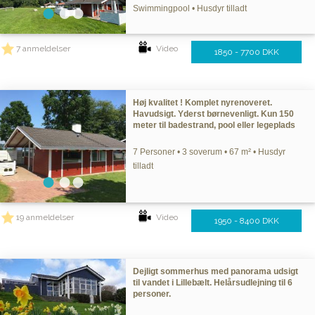
Swimmingpool • Husdyr tilladt
7 anmeldelser
Video
1850 - 7700 DKK
Høj kvalitet ! Komplet nyrenoveret.
Havudsigt. Yderst børnevenligt. Kun 150
meter til badestrand, pool eller legeplads
7 Personer • 3 soverum • 67 m² • Husdyr
tilladt
19 anmeldelser
Video
1950 - 8400 DKK
Dejligt sommerhus med panorama udsigt
til vandet i Lillebælt. Helårsudlejning til 6
personer.