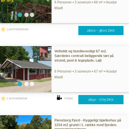
6 Personer • 3 soverum • 66 m² • Husdyr
tilladt
3 anmeldelser
2800 - 3800 DKK
Velholdt og familievenligt 67 m2.
Særdeles centralt beliggende tæt på
strand, pool & legeplads. Løjt
6 Personer • 3 soverum • 67 m² • Husdyr
tilladt
1 anmeldelse
Video
1850 - 7775 DKK
Flensborg Fjord - Hyggeligt bjælkehus på
1154 m2 grund i 1. række mod fjorden.