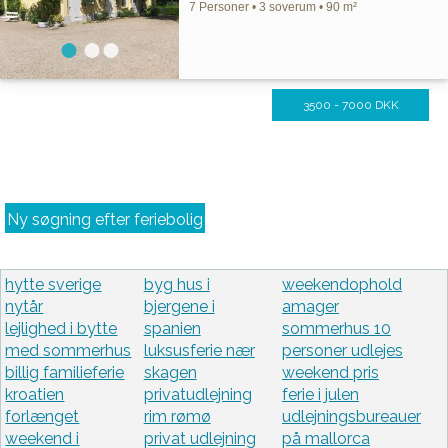
7 Personer • 3 soverum • 90 m²
3500 - 7000 DKK
Ny søgning efter feriebolig
hytte sverige
byg hus i
weekendophold
nytår
bjergene i
amager
lejlighed i bytte
spanien
sommerhus 10
med sommerhus
luksusferie nær
personer udlejes
billig familieferie
skagen
weekend pris
kroatien
privatudlejning
ferie i julen
forlænget
rim rømø
udlejningsbureauer
weekend i
privat udlejning
på mallorca