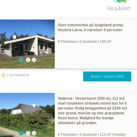
Vis på kort
Stort sommerhus på lyngklædt grund,
Vesterø Læsø, 4 værelser 8 personer
8 Personer • 4 soverum • 105 m²
1 anmeldelse
8000 - 10000 DKK
Vedersø - Vesterhavet (500 m), 112 m2
stort nytækket stråtækt muret hus for 6
personer. Rolig beliggenhed på 2200 m2
stor grund, med læ og stor græsplæne
foran huset. Mulighed for mange
aktiviteter på grunden.
6 Personer • 3 soverum • 112 m² • Husdyr