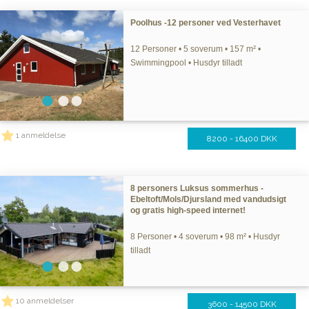
Poolhus -12 personer ved Vesterhavet
12 Personer • 5 soverum • 157 m² •
Swimmingpool • Husdyr tilladt
1 anmeldelse
8200 - 16400 DKK
8 personers Luksus sommerhus -
Ebeltoft/Mols/Djursland med vandudsigt
og gratis high-speed internet!
8 Personer • 4 soverum • 98 m² • Husdyr
tilladt
10 anmeldelser
3600 - 14500 DKK