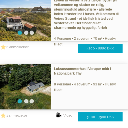
Lyden af Vesterhavets bølger byder jer
velkommen og skaber en rolig,
stemningsfuld atmosfære - allerede
inden I træder ind i huset. Velkommen til
Vejers Strand - et idyllisk fristed ved
Vesterhavet. Her finder du et
charmerende og hyggeligt ferieh
4 Personer • 2 soverum • 70 m² • Husdyr
tilladt
8 anmeldelser
3200 - 8880 DKK
Luksussommerhus i Vorupør midt i
Nationalpark Thy
8 Personer • 4 soverum • 93 m² • Husdyr
tilladt
1 anmeldelse
Video
3000 - 7500 DKK