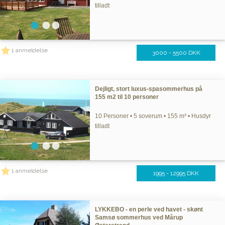
tilladt
1 anmeldelse
3000 - 5500 DKK
Dejligt, stort luxus-spasommerhus på
155 m2 til 10 personer
10 Personer • 5 soverum • 155 m² • Husdyr
tilladt
1 anmeldelse
1995 - 12995 DKK
LYKKEBO - en perle ved havet - skønt
Samsø sommerhus ved Mårup