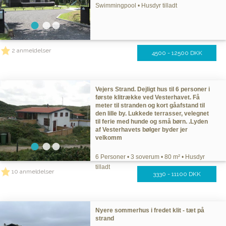
Swimmingpool • Husdyr tilladt
2 anmeldelser
4500 - 12500 DKK
Vejers Strand. Dejligt hus til 6 personer i
første klitrække ved Vesterhavet. Få
meter til stranden og kort gåafstand til
den lille by. Lukkede terrasser, velegnet
til ferie med hunde og små børn. .Lyden
af Vesterhavets bølger byder jer
velkomm
6 Personer • 3 soverum • 80 m² • Husdyr
tilladt
10 anmeldelser
3330 - 11100 DKK
Nyere sommerhus i fredet klit - tæt på
strand