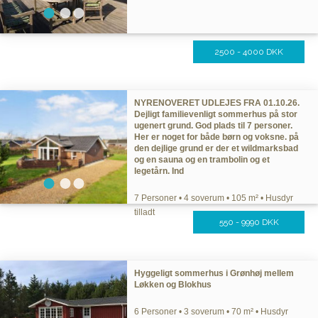
2500 - 4000 DKK
NYRENOVERET UDLEJES FRA 01.10.26.
Dejligt familievenligt sommerhus på stor
ugenert grund. God plads til 7 personer.
Her er noget for både børn og voksne. på
den dejlige grund er der et wildmarksbad
og en sauna og en trambolin og et
legetårn. Ind
7 Personer • 4 soverum • 105 m² • Husdyr
tilladt
550 - 9990 DKK
Hyggeligt sommerhus i Grønhøj mellem
Løkken og Blokhus
6 Personer • 3 soverum • 70 m² • Husdyr