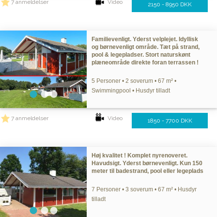
7 anmeldelser
Video
2150 - 8950 DKK
Familievenligt. Yderst velplejet. Idyllisk
og børnevenligt område. Tæt på strand,
pool & legepladser. Stort naturskønt
plæneområde direkte foran terrassen !
5 Personer • 2 soverum • 67 m² •
Swimmingpool • Husdyr tilladt
7 anmeldelser
Video
1850 - 7700 DKK
Høj kvalitet ! Komplet nyrenoveret.
Havudsigt. Yderst børnevenligt. Kun 150
meter til badestrand, pool eller legeplads
7 Personer • 3 soverum • 67 m² • Husdyr
tilladt