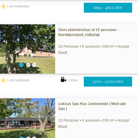
1 anmeldelse
1850 - 4600 DKK
Stort aktivitetshus til 33 personer -
Norddjursland, Udbyhøj
33 Personer • 6 soverum • 340 m² • Husdyr
tilladt
1 anmeldelse
Video
5700 - 12700 DKK
Luksus Spa Hus Juelsminde ( Med ude
Spa )
10 Personer • 4 soverum • 150 m² • Husdyr
tilladt