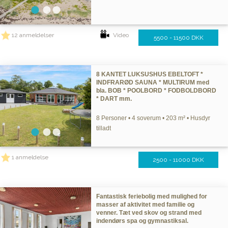
12 anmeldelser
Video
5500 - 11500 DKK
8 KANTET LUKSUSHUS EBELTOFT *
INDFRARØD SAUNA * MULTIRUM med
bla. BOB * POOLBORD * FODBOLDBORD
* DART mm.
8 Personer • 4 soverum • 203 m² • Husdyr
tilladt
1 anmeldelse
2500 - 11000 DKK
Fantastisk feriebolig med mulighed for
masser af aktivitet med familie og
venner. Tæt ved skov og strand med
indendørs spa og gymnastiksal.