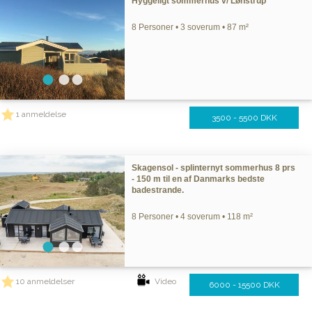
Hyggeligt sommerhus v/ Lønstrup
8 Personer • 3 soverum • 87 m²
1 anmeldelse
3500 - 5500 DKK
Skagensol - splinternyt sommerhus 8 prs
- 150 m til en af Danmarks bedste
badestrande.
8 Personer • 4 soverum • 118 m²
10 anmeldelser
Video
6000 - 15500 DKK