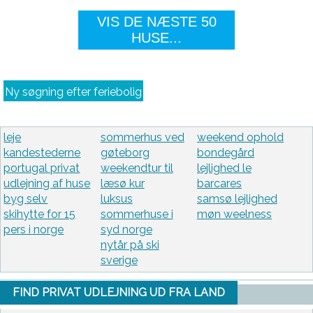
VIS DE NÆSTE 50
HUSE...
Ny søgning efter feriebolig
leje
sommerhus ved
weekend ophold
kandestederne
gøteborg
bondegård
portugal privat
weekendtur til
lejlighed le
udlejning af huse
læsø kur
barcares
byg selv
luksus
samsø lejlighed
skihytte for 15
sommerhuse i
møn weelness
pers i norge
syd norge
nytår på ski
sverige
FIND PRIVAT UDLEJNING UD FRA LAND