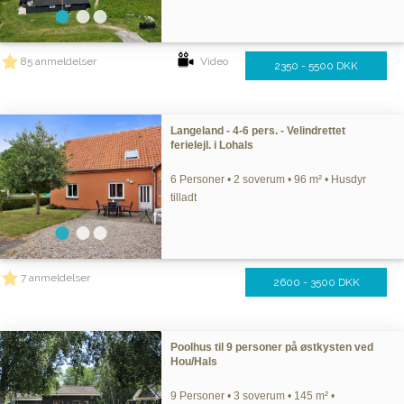
85 anmeldelser
Video
2350 - 5500 DKK
Langeland - 4-6 pers. - Velindrettet
ferielejl. i Lohals
6 Personer • 2 soverum • 96 m² • Husdyr
tilladt
7 anmeldelser
2600 - 3500 DKK
Poolhus til 9 personer på østkysten ved
Hou/Hals
9 Personer • 3 soverum • 145 m² •