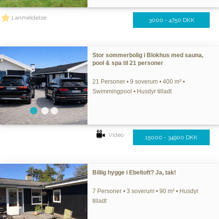
1 anmeldelse
3000 - 4750 DKK
Stor sommerbolig i Blokhus med sauna,
pool & spa til 21 personer
21 Personer • 9 soverum • 400 m² •
Swimmingpool • Husdyr tilladt
Video
15000 - 34900 DKK
Billig hygge i Ebeltoft? Ja, tak!
7 Personer • 3 soverum • 90 m² • Husdyr
tilladt