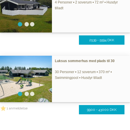
4 Personer • 2 soverum • 72 m² • Husdyr
tilladt
2539 - 5594 DKK
Luksus sommerhus med plads til 30
30 Personer • 12 soverum • 370 m² •
Swimmingpool • Husdyr tilladt
1 anmeldelse
9900 - 43000 DKK