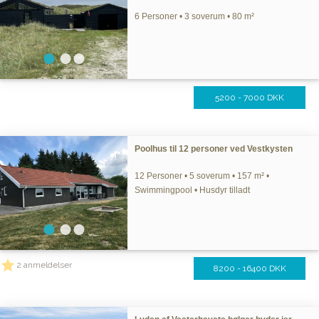
6 Personer • 3 soverum • 80 m²
5200 - 7000 DKK
Poolhus til 12 personer ved Vestkysten
12 Personer • 5 soverum • 157 m² •
Swimmingpool • Husdyr tilladt
2 anmeldelser
8200 - 16400 DKK