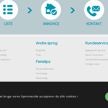
LISTE
ANNONCE
KONTAKT
Andre sprog
Kundeservic
g svar
Engelsk
Spørgsmål og svar
ebolig
Tysk
Opret annnoce
ingelser
Handelsbetingelse
Ferietips
Undgå snyd
Seværdigheder
Ferieblog
Gæstebog
 at bruge vores hjemmeside accepterer du alle cookies i