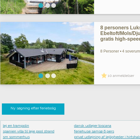
8 personers Lu
Ebeltoft/Mols/D
gratis high-speed
8 Personer • 4 soverum 
10 anmeldelser
Ny søgning efter feriebolig
lej en trampolin
dansk udlejer toscana
spanien villa til leje pool strand
feriehuse samsø 6 pers
sm sommerhus
privat udlejning af lejligheder i hirtshal