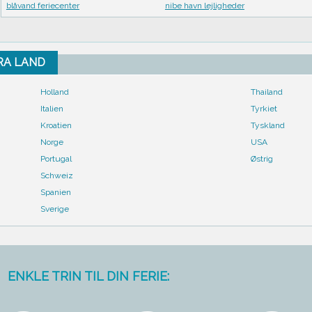
blåvand feriecenter
nibe havn lejligheder
FRA LAND
Holland
Thailand
Italien
Tyrkiet
Kroatien
Tyskland
Norge
USA
Portugal
Østrig
Schweiz
Spanien
Sverige
ENKLE TRIN TIL DIN FERIE: