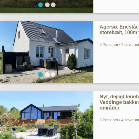
Agersø, Eneståe
storebælt, 100m t
5 Personer • 2 soverum 
Nyt, dejligt ferie
Veddinge bakker
områder
8 Personer • 4 soverum 