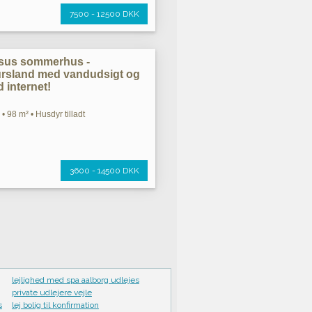
7500 - 12500 DKK
ksus sommerhus -
jursland med vandudsigt og
 internet!
• 98 m² • Husdyr tilladt
3600 - 14500 DKK
lejlighed med spa aalborg udlejes
private udlejere vejle
s
lej bolig til konfirmation