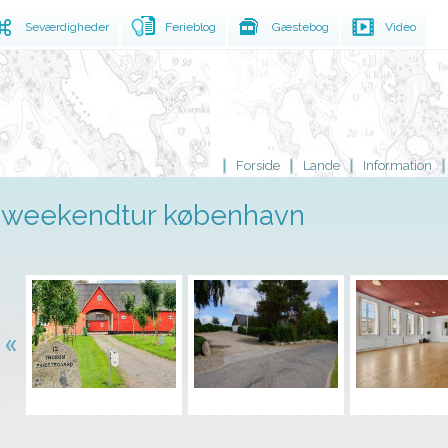
Seværdigheder
Ferieblog
Gæstebog
Video
Forside
Lande
Information
weekendtur københavn