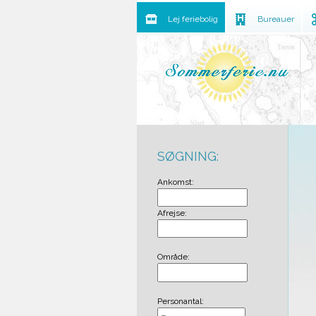
Lej feriebolig
Bureauer
SØGNING:
Ankomst:
Afrejse:
Område:
Personantal: