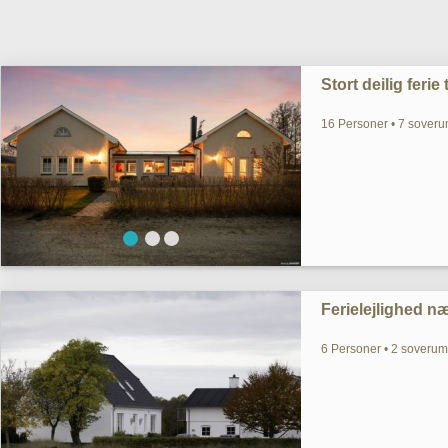
Stort deilig ferie
16 Personer • 7 soverum
Ferielejlighed 
6 Personer • 2 soverum