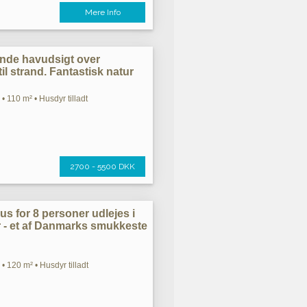
Mere Info
nde havudsigt over
il strand. Fantastisk natur
• 110 m² • Husdyr tilladt
2700 - 5500 DKK
hus for 8 personer udlejes i
 - et af Danmarks smukkeste
• 120 m² • Husdyr tilladt