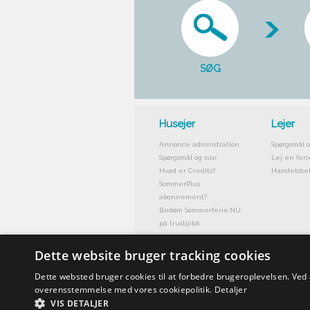
SØG
Husejer
Lejer
Annonce adminstration
Spørgsmål o
Spørgsmål og svar
Lej en feri
Hvad er Credits?
Handelsbet
SommerPlus
abonnement?
Bedøm Sommerferie.NU
på trustpilot
Dette website bruger tracking cookies
Dette websted bruger cookies til at forbedre brugeroplevelsen. Ved
overensstemmelse med vores cookiepolitik.
Detaljer
VIS DETALJER