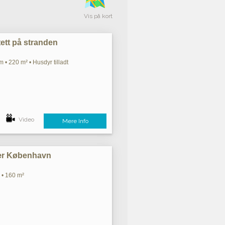
Vis på kort
 tett på stranden
 • 220 m² • Husdyr tilladt
Video
Mere Info
nær København
 • 160 m²