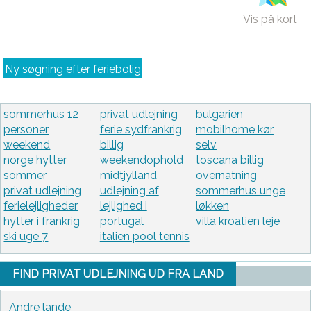
Vis på kort
Ny søgning efter feriebolig
sommerhus 12
privat udlejning
bulgarien
personer
ferie sydfrankrig
mobilhome kør
weekend
billig
selv
norge hytter
weekendophold
toscana billig
sommer
midtjylland
overnatning
privat udlejning
udlejning af
sommerhus unge
ferielejligheder
lejlighed i
løkken
hytter i frankrig
portugal
villa kroatien leje
ski uge 7
italien pool tennis
FIND PRIVAT UDLEJNING UD FRA LAND
Andre lande